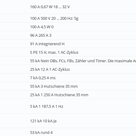
160 A 0,67 W 18 ... 32 V
100 A 500 V 20 ... 200 Hz: 5g
100 A 4,5 W 0
96 A 265 A 3
91 A integrierend H
S PE 15 A; max. 1 AC-Zyklus
55 kA Nein DBs, FCs, FBs, Zähler und Timer. Die maximale A
25 kA 12 A 1 AC-Zyklus
7 kA 0,25 A ms
55 kA 3 Hutschiene 35 mm
25 kA 1 250 A Hutschiene 35 mm
5 kA 1 187,5 A 1 Hz
121 kA 10 kA Ja
53 kA rund 4