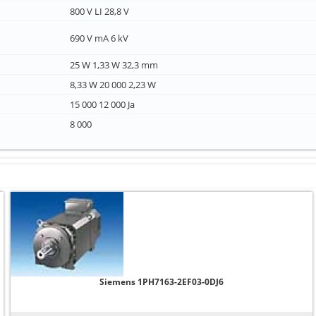
800 V LI 28,8 V
690 V mA 6 kV
25 W 1,33 W 32,3 mm
8,33 W 20 000 2,23 W
15 000 12 000 Ja
8 000
Siemens 1PH7163-2EF03-0DJ6