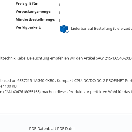
Preis gilt für:
1
Verpackungsmenge:
1
Mindestbestellmenge:
1
Verfügbarkeit:
Lieferbar auf Bestellung (Lieferzeit
chalttechnik Kabel Beleuchtung empfehlen wir den Artikel 6AG1215-1AG40-
 based on 6ES7215-1AG40-0XB0 . Kompakt-CPU, DC/DC/DC, 2 PROFINET Port, o
er 100 KB
en (EAN 4047618055165) machen dieses Produkt zur perfekten Wahl für das 
PDF-Datenblatt
PDF Datei