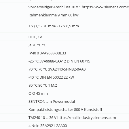
vorderseitiger Anschluss 20 x 1 https://www.siemens.com/
Rahmenklemme 9 mm 60 kW
1 x (1,5 - 70 mm²) 17 x 6,5 mm
0 0 0,3 A
Ja 70 °C °C
IP40 0 3VA9688-0BL33
-25 °C 3VA9988-0AA12 DIN EN 60715
70 °C 70 °C 3VA2440-5HN32-0AA0
-40 °C DIN EN 50022 22 kW
80 °C 80 °C 1 MΩ
Q Q 45 mm
SENTRON am Powermodul
Kompaktleistungsschalter 800 V Kunststoff
TM240 10 ... 36 V https://mall.industry.siemens.com
4 Nein 3RA2921-2AA00