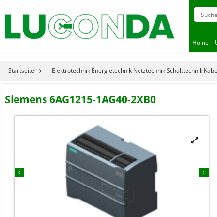
Home
Startseite
Elektrotechnik Energietechnik Netztechnik Schalttechnik Kab
Siemens 6AG1215-1AG40-2XB0


‹
›