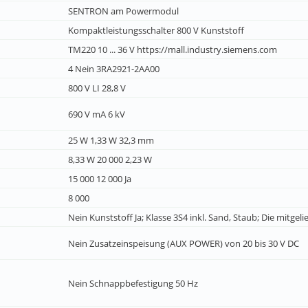
SENTRON am Powermodul
Kompaktleistungsschalter 800 V Kunststoff
TM220 10 ... 36 V https://mall.industry.siemens.com
4 Nein 3RA2921-2AA00
800 V LI 28,8 V
690 V mA 6 kV
25 W 1,33 W 32,3 mm
8,33 W 20 000 2,23 W
15 000 12 000 Ja
8 000
Nein Kunststoff Ja; Klasse 3S4 inkl. Sand, Staub; Die mitgeli
Nein Zusatzeinspeisung (AUX POWER) von 20 bis 30 V DC
Nein Schnappbefestigung 50 Hz