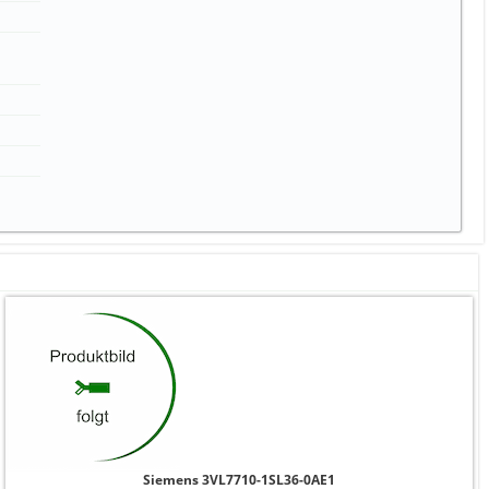
Siemens 3VL7710-1SL36-0AE1