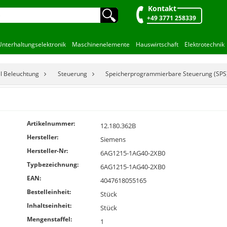
Kontakt
🔍︎
+49 3771 258339
Unterhaltungselektronik
Maschinenelemente
Hauswirtschaft
Elektrotechnik
el Beleuchtung
Steuerung
Speicherprogrammierbare Steuerung (SPS
Artikelnummer:
12.180.362B
Hersteller:
Siemens
Hersteller-Nr:
6AG1215-1AG40-2XB0
Typbezeichnung:
6AG1215-1AG40-2XB0
EAN:
4047618055165
Bestelleinheit:
Stück
Inhaltseinheit:
Stück
Mengenstaffel:
1