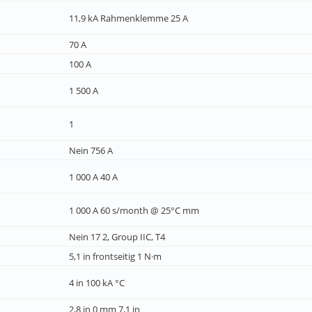
11,9 kA Rahmenklemme 25 A
70 A
100 A
1 500 A
1
Nein 756 A
1 000 A 40 A
1 000 A 60 s/month @ 25°C mm
Nein 17 2, Group IIC, T4
5,1 in frontseitig 1 N·m
4 in 100 kA °C
2,8 in 0 mm 7,1 in