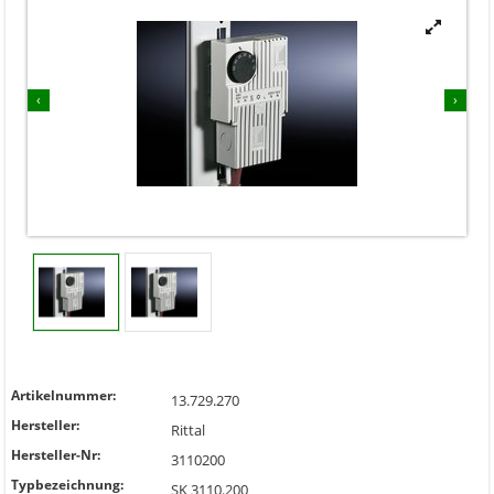


‹
›
Artikelnummer:
13.729.270
Hersteller:
Rittal
Hersteller-Nr:
3110200
Typbezeichnung:
SK 3110.200