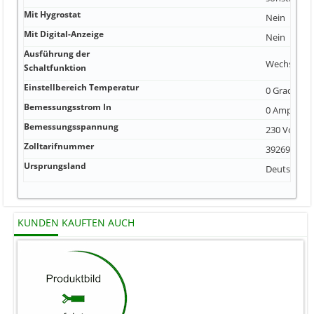
Mit Hygrostat
Nein
Mit Digital-Anzeige
Nein
Ausführung der
Wechsler
Schaltfunktion
Einstellbereich Temperatur
0 Grad Cels
Bemessungsstrom In
0 Ampere
Bemessungsspannung
230 Volt
Zolltarifnummer
39269097
Ursprungsland
Deutschlan
KUNDEN KAUFTEN AUCH