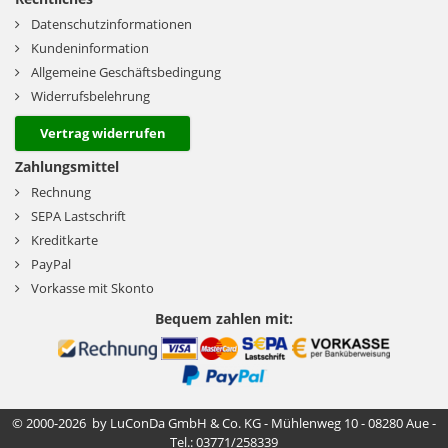
Datenschutzinformationen
Kundeninformation
Allgemeine Geschäftsbedingung
Widerrufsbelehrung
Vertrag widerrufen
Zahlungsmittel
Rechnung
SEPA Lastschrift
Kreditkarte
PayPal
Vorkasse mit Skonto
Bequem zahlen mit:
© 2000-2026 by LuConDa GmbH & Co. KG - Mühlenweg 10 - 08280 Aue -
Tel.: 03771/258339