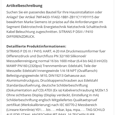
Artikelbeschreibung
Suchen Sie ein passendes Bauteil für Ihre Hausinstallation oder
Anlage? Der Artikel 7MF4433-1FA02-1BB1-ZB11C11Y01Y15 der
bewährten Marke Siemens ist präzise auf die Anforderungen im
Segment Elektrotechnik Energietechnik Netztechnik Schalttechnik
Kabel Beleuchtung zugeschnitten. SITRANS P DSIII / P410
DIFFERENZDRUCK.
Detaillierte Produktinformationen:
SITRANS P DS III / P410, HART, 4-20 mA Druckmessumformer fuer
Differenzdruck und Durchfluss PN 32/160 Silikonoel/
Messzellenreinigung normal 16 bis 1600 mbar (6.4 bis 642.0 inH2O)
MAWP PN160 (2320psi) Trennmembran: Edelstahl, Teile der
Messzelle: Edelstahl Innengewinde 1/4-18 NPT (Ovalflansch)
Befestigungsgewinde: M10, DIN19213 Gehaeuse aus
Aluminiumdruckguss, Druckkappenschrauben aus Edelstahl
Standardausfuehrung, deutsche Schilderbeschriftung
(Dokumentation auf CD) ATEX (Ex ia) Kabelverschraubung M20x1.5
Ohne sichtbares Display (Display verdeckt, Einstellung in mA)
Schilderbeschriftung englisch Mitgeliefertes Qualitaetspruef
zertifikat (Werkskalibrierung) nach IEC 60770-2 Messbereich
(Lineare Kennlinie) Y01:. . . bis . . . mbar, kpa, mpa, . . . TAG-SCHILD
AUS EDELSTAHL ANGESCHRAUBT (MAX. 16 ZEICHEN FUER