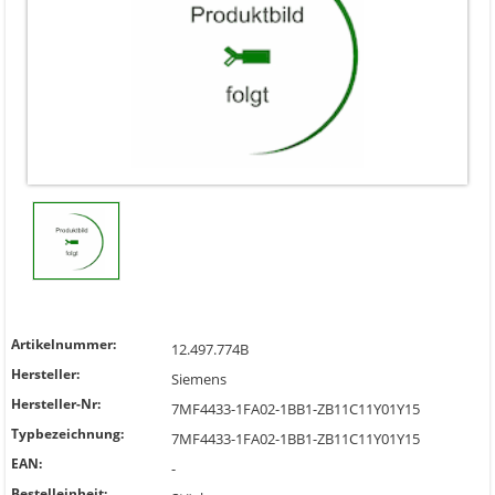
Artikelnummer:
12.497.774B
Hersteller:
Siemens
Hersteller-Nr:
7MF4433-1FA02-1BB1-ZB11C11Y01Y15
Typbezeichnung:
7MF4433-1FA02-1BB1-ZB11C11Y01Y15
EAN:
-
Bestelleinheit: