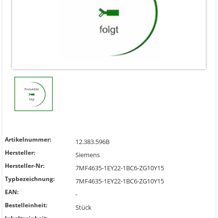
Artikelnummer:
12.383.596B
Hersteller:
Siemens
Hersteller-Nr:
7MF4635-1EY22-1BC6-ZG10Y15
Typbezeichnung:
7MF4635-1EY22-1BC6-ZG10Y15
EAN:
-
Bestelleinheit:
Stück