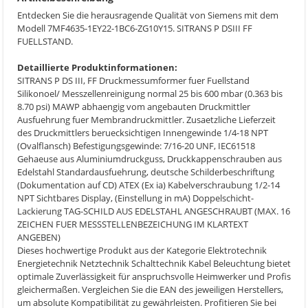
Entdecken Sie die herausragende Qualität von Siemens mit dem
Modell 7MF4635-1EY22-1BC6-ZG10Y15. SITRANS P DSIII FF
FUELLSTAND.
Detaillierte Produktinformationen:
SITRANS P DS III, FF Druckmessumformer fuer Fuellstand
Silikonoel/ Messzellenreinigung normal 25 bis 600 mbar (0.363 bis
8.70 psi) MAWP abhaengig vom angebauten Druckmittler
Ausfuehrung fuer Membrandruckmittler. Zusaetzliche Lieferzeit
des Druckmittlers beruecksichtigen Innengewinde 1/4-18 NPT
(Ovalflansch) Befestigungsgewinde: 7/16-20 UNF, IEC61518
Gehaeuse aus Aluminiumdruckguss, Druckkappenschrauben aus
Edelstahl Standardausfuehrung, deutsche Schilderbeschriftung
(Dokumentation auf CD) ATEX (Ex ia) Kabelverschraubung 1/2-14
NPT Sichtbares Display, (Einstellung in mA) Doppelschicht-
Lackierung TAG-SCHILD AUS EDELSTAHL ANGESCHRAUBT (MAX. 16
ZEICHEN FUER MESSSTELLENBEZEICHUNG IM KLARTEXT
ANGEBEN)
Dieses hochwertige Produkt aus der Kategorie Elektrotechnik
Energietechnik Netztechnik Schalttechnik Kabel Beleuchtung bietet
optimale Zuverlässigkeit für anspruchsvolle Heimwerker und Profis
gleichermaßen. Vergleichen Sie die EAN des jeweiligen Herstellers,
um absolute Kompatibilität zu gewährleisten. Profitieren Sie bei