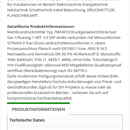
für Installationen im Bereich Elektrotechnik Energietechnik
Netztechnik Schalttechnik Kabel Beleuchtung. DRUCKMITTLER,
FLANSCHBAUART.
Detaillierte Produktinformationen:
Membrandruckmittler Typ 7MF4910 Druckgeraeterichtlinie fuer
Gas 1/fluessig 1 ART. 3.3 SEP direkt verbunden mit Messumformer
SITRANS P fuer Druck senkrecht(Messumformer n. oben)
Prozessanschluss Flansch nach EN1092-1 bzw. ANSI B 16.5
Nennweite und Nenndruck DN 50, PN 40 Werkstoff D. Messstoffb.
Teile: Edelstahl, 316L (1. 4435/1. 4404), ohne Folie, Tubuslaenge 0
mm Fuellfluessigkeit: silikonoel M50 Mitgeliefertes Qualitaetspruef
zertifikat (Werkskalibrierung) nach IEC 60770-2
Dank modernster Fertigungsstandards erfüllt dieser Artikel (EAN:
des jeweiligen Herstellers) höchste Anforderungen von Privat- und
Geschäftskunden. Egal ob für DIY-Projekte zu Hause oder als
professionelles Ersatzteil im Betrieb – verlassen Sie sich auf
kompromisslose Fachhandelsqualität.
PRODUKTINFORMATIONEN
Technische Daten