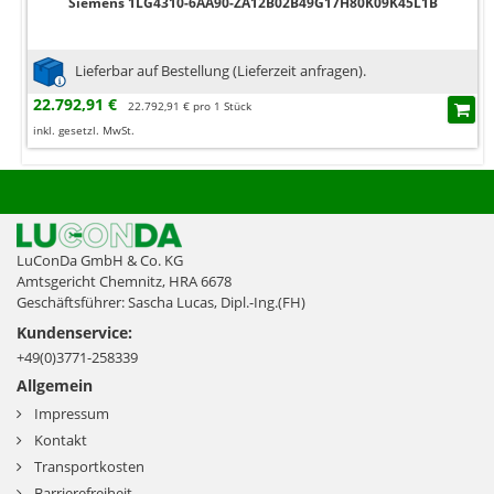
Siemens 1LG4310-6AA90-ZA12B02B49G17H80K09K45L1B
Lieferbar auf Bestellung (Lieferzeit anfragen).
22.792,91 €
22.792,91 € pro 1 Stück
inkl. gesetzl. MwSt.
LuConDa GmbH & Co. KG
Amtsgericht Chemnitz, HRA 6678
Geschäftsführer: Sascha Lucas, Dipl.-Ing.(FH)
Kundenservice:
+49(0)3771-258339
Allgemein
Impressum
Kontakt
Transportkosten
Barrierefreiheit