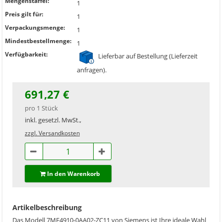
Mengenstaffel:
1
Preis gilt für:
1
Verpackungsmenge:
1
Mindestbestellmenge:
1
Verfügbarkeit:
Lieferbar auf Bestellung (Lieferzeit
anfragen).
691,27 €
pro 1 Stück
inkl. gesetzl. MwSt.,
zzgl. Versandkosten
In den Warenkorb
Artikelbeschreibung
Das Modell 7MF4910-0AA02-ZC11 von Siemens ist Ihre ideale Wahl