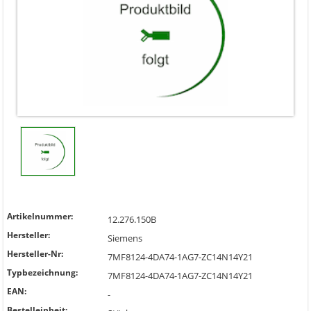
Artikelnummer:
12.276.150B
Hersteller:
Siemens
Hersteller-Nr:
7MF8124-4DA74-1AG7-ZC14N14Y21
Typbezeichnung:
7MF8124-4DA74-1AG7-ZC14N14Y21
EAN:
-
Bestelleinheit: