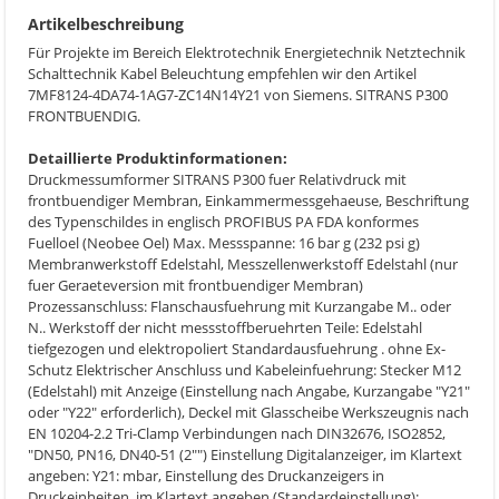
Artikelbeschreibung
Für Projekte im Bereich Elektrotechnik Energietechnik Netztechnik
Schalttechnik Kabel Beleuchtung empfehlen wir den Artikel
7MF8124-4DA74-1AG7-ZC14N14Y21 von Siemens. SITRANS P300
FRONTBUENDIG.
Detaillierte Produktinformationen:
Druckmessumformer SITRANS P300 fuer Relativdruck mit
frontbuendiger Membran, Einkammermessgehaeuse, Beschriftung
des Typenschildes in englisch PROFIBUS PA FDA konformes
Fuelloel (Neobee Oel) Max. Messspanne: 16 bar g (232 psi g)
Membranwerkstoff Edelstahl, Messzellenwerkstoff Edelstahl (nur
fuer Geraeteversion mit frontbuendiger Membran)
Prozessanschluss: Flanschausfuehrung mit Kurzangabe M.. oder
N.. Werkstoff der nicht messstoffberuehrten Teile: Edelstahl
tiefgezogen und elektropoliert Standardausfuehrung . ohne Ex-
Schutz Elektrischer Anschluss und Kabeleinfuehrung: Stecker M12
(Edelstahl) mit Anzeige (Einstellung nach Angabe, Kurzangabe "Y21"
oder "Y22" erforderlich), Deckel mit Glasscheibe Werkszeugnis nach
EN 10204-2.2 Tri-Clamp Verbindungen nach DIN32676, ISO2852,
"DN50, PN16, DN40-51 (2"") Einstellung Digitalanzeiger, im Klartext
angeben: Y21: mbar, Einstellung des Druckanzeigers in
Druckeinheiten, im Klartext angeben (Standardeinstellung):