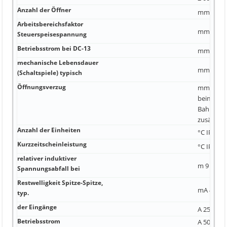
Anzahl der Öffner
mm²
Arbeitsbereichsfaktor
mm²
Steuerspeisespannung
Betriebsstrom bei DC-13
mm²
mechanische Lebensdauer
mm Ja 4
(Schaltspiele) typisch
Öffnungsverzug
mm Ja Bea
beim Eins
Bahnanw
zusätzlich
Anzahl der Einheiten
°C IP00 A
Kurzzeitscheinleistung
°C IP00 A
relativer induktiver
m 9 W kA
Spannungsabfall bei
Restwelligkeit Spitze-Spitze,
mA 4 600
typ.
der Eingänge
A 25 mm² 
Betriebsstrom
A 500 V B