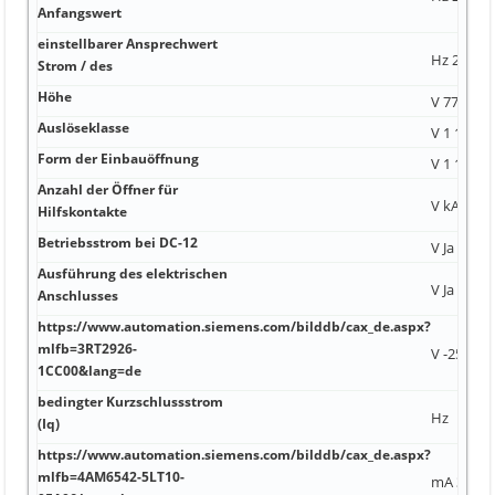
Anfangswert
einstellbarer Ansprechwert
Hz 24 V -4
Strom / des
Höhe
V 77 kg/
Auslöseklasse
V 1 11,5 A
Form der Einbauöffnung
V 1 12,4 A
Anzahl der Öffner für
V kA 8,9 A
Hilfskontakte
Betriebsstrom bei DC-12
V Ja 750 1
Ausführung des elektrischen
V Ja 504 A
Anschlusses
https://www.automation.siemens.com/bilddb/cax_de.aspx?
mlfb=3RT2926-
V -25 ... +
1CC00&lang=de
bedingter Kurzschlussstrom
Hz
(Iq)
https://www.automation.siemens.com/bilddb/cax_de.aspx?
mlfb=4AM6542-5LT10-
mA 350 