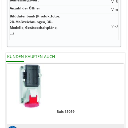
Bemessungswert
V -30 ... 
Anzahl der Öffner
V m Nein
Bilddatenbank (Produktfotos,
2D-Maßzeichnungen, 3D-
V -30 ... 
Modelle, Geräteschaltpläne,
…)
KUNDEN KAUFTEN AUCH
Bals 15059