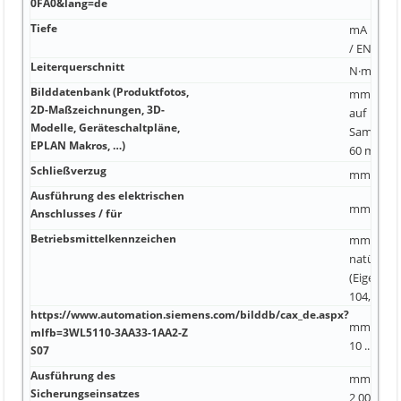
0FA0&lang=de
Tiefe
mA 100 k
/ EN 6100
Leiterquerschnitt
N·m 10 A 
Bilddatenbank (Produktfotos,
mm Zum 
2D-Maßzeichnungen, 3D-
auf
Modelle, Geräteschaltpläne,
Sammelsc
EPLAN Makros, …)
60 mm th
Schließverzug
mm 12 kA
Ausführung des elektrischen
mm einste
Anschlusses / für
Betriebsmittelkennzeichen
mm² -25 ..
natürlich
(Eigenkon
104,5 mm
https://www.automation.siemens.com/bilddb/cax_de.aspx?
mm² -40 ..
mlfb=3WL5110-3AA33-1AA2-Z
10 ... 15 
S07
Ausführung des
mm² 185
Sicherungseinsatzes
2 000 1/h