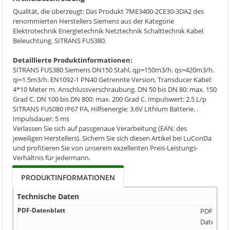
Qualität, die überzeugt: Das Produkt 7ME3400-2CE30-3DA2 des
renommierten Herstellers Siemens aus der Kategorie
Elektrotechnik Energietechnik Netztechnik Schalttechnik Kabel
Beleuchtung. SITRANS FUS380.
Detaillierte Produktinformationen:
SITRANS FUS380 Siemens DN150 Stahl, qp=150m3/h. qs=420m3/h.
qi=1.5m3/h. EN1092-1 PN40 Getrennte Version, Transducer Kabel:
4*10 Meter m. Anschlussverschraubung. DN 50 bis DN 80: max. 150
Grad C. DN 100 bis DN 800: max. 200 Grad C. Impulswert: 2.5 L/p
SITRANS FUS080 IP67 PA, Hilfsenergie: 3.6V Lithium Batterie. .
Impulsdauer: 5 ms
Verlassen Sie sich auf passgenaue Verarbeitung (EAN: des
jeweiligen Herstellers). Sichern Sie sich diesen Artikel bei LuConDa
und profitieren Sie von unserem exzellenten Preis-Leistungs-
Verhältnis für jedermann.
PRODUKTINFORMATIONEN
Technische Daten
PDF-Datenblatt
PDF-Date
Datei