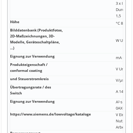
3 x Inenn
Durchleitf
1,5
Höhe
°C 80 A m
Bilddatenbank (Produktfotos,
2D-Maßzeichnungen, 3D-
W Unterp
Modelle, Geräteschaltpläne,
…)
Eignung zur Verwendung
mA 66 000
Produkteigenschaft /
V Unterpu
conformal coating
und Steuerstromkreis
V/µs 4 µs 
Übertragungsrate / des
A 140 A 0,
Switch
Eignung zur Verwendung
A²·s 6AV6
0AX0 120
https://www.siemens.de/lowvoltage/kataloge
V Einschr
Nutzung 
Arbeitssp