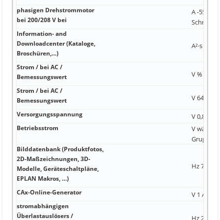
phasigen Drehstrommotor
A -55 ... +
bei 200/208 V bei
Schrauba
Information- and
Downloadcenter (Kataloge,
A²·s Hz 1
Broschüren,…)
Strom / bei AC /
V % 137,6
Bemessungswert
Strom / bei AC /
V 64 mm 
Bemessungswert
Versorgungsspannung
V 0,85 ... 
Betriebsstrom
V wählbar
Gruppen 
Bilddatenbank (Produktfotos,
2D-Maßzeichnungen, 3D-
Hz 70 kg
Modelle, Geräteschaltpläne,
EPLAN Makros, …)
CAx-Online-Generator
V 1 A 36,
stromabhängigen
Überlastauslösers /
Hz 24 V 7