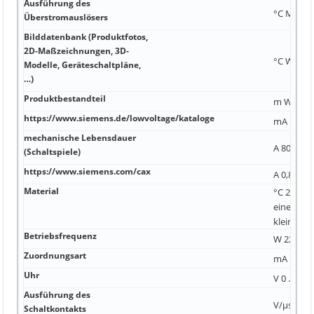
Ausführung des
°C MHz, 
Überstromauslösers
Bilddatenbank (Produktfotos,
2D-Maßzeichnungen, 3D-
°C W 10 
Modelle, Geräteschaltpläne,
…)
Produktbestandteil
m W S0
https://www.siemens.de/lowvoltage/kataloge
mA 1 100
mechanische Lebensdauer
A 80 mm 
(Schaltspiele)
https://www.siemens.com/cax
A 0,8 kA 
Material
°C 223 000
einen Ku
kleiner 40
Betriebsfrequenz
W 22 A 15
Zuordnungsart
mA IP40 4
Uhr
V 0 ... 30 
Ausführung des
V/µs 47,5
Schaltkontakts