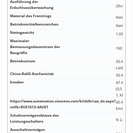
Ausführung der
Ohne
Erdschlussüberwachung
Material des Frontrings
Nein
Betriebsmittelkennzeichen
Nein 1 2
Nettogewicht
1,05 kg S 
Maximaler
Bemessungsdauerstrom der
160 A 1 00
Baugröße
Betriebsstrom
50 A kom
Last
China-RoHS-Konformität
50 A S 1,
breaker
47 A 1x (0
(0,5 ... 2
1, Klasse 
https://www.automation.siemens.com/bilddb/cax_de.aspx?
45 A Nein
mlfb=8US1613-4AU01
Einzelauf
Schaltvermögensklasse des
N 2,7 GHz
Leistungsschalters
Ausschaltvermögen