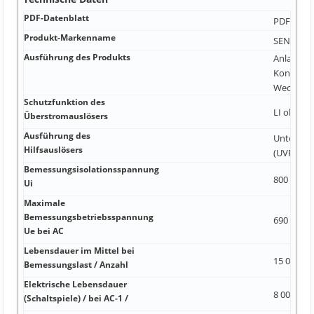
PDF-Datenblatt
PDF-Date
Produkt-Markenname
SENTRON 
Ausführung des Produkts
Anlagensc
Kontaktre
Wechsler 
Schutzfunktion des
LI ohne H
Überstromauslösers
Ausführung des
Unterspa
Hilfsauslösers
(UVR) 2 4
Bemessungsisolationsspannung
800 V Nei
Ui
Maximale
Bemessungsbetriebsspannung
690 V 25 
Ue bei AC
Lebensdauer im Mittel bei
15 000 Ne
Bemessungslast / Anzahl
Elektrische Lebensdauer
8 000 5 %
(Schaltspiele) / bei AC-1 /