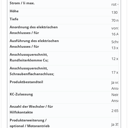
Strom / Ii max.
rot = Feh
Höhe
130 mm -2
Tiefe
70 mm m
Anordnung des elektrischen
vordersei
Anschlusses / für
16 A 6DI 
Ausführung des elektrischen
Schraube
Anschlusses / für
13 x 1 Ja
Anschlussquerschnitt,
12 x 0 Ja 
Rundleiterklemme Cu;
Anschlussquerschnitt,
17 x 6,5 
Schraubenflachanschluss;
Produktbestandteil
Ja vorders
Anschluss
KC-Zulassung
Nein vord
Anschluss
Anzahl der Wechsler / für
2 65 kA 0,
Hilfskontakte
Produkterweiterung /
Ja 35 x 10 
optional / Motorantrieb