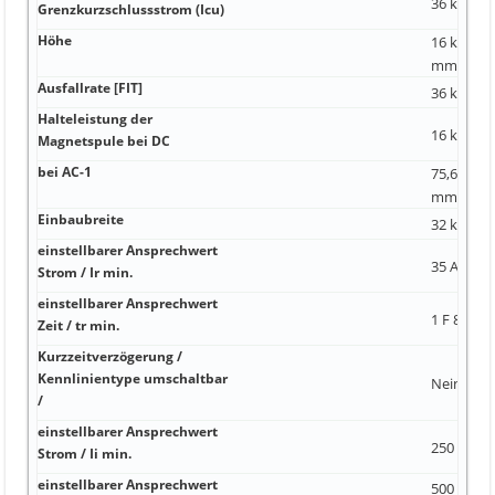
36 kA 34 
Grenzkurzschlussstrom (Icu)
Höhe
16 kA Nein 
mm²)
Ausfallrate [FIT]
36 kA 1 08
Halteleistung der
16 kA 1 0
Magnetspule bei DC
bei AC-1
75,6 kA 95
mm²)
Einbaubreite
32 kA 110
einstellbarer Ansprechwert
35 A 140
Strom / Ir min.
einstellbarer Ansprechwert
1 F 8192
Zeit / tr min.
Kurzzeitverzögerung /
Kennlinientype umschaltbar
Nein 2 00
/
einstellbarer Ansprechwert
250 A
Strom / Ii min.
einstellbarer Ansprechwert
500 A Feh