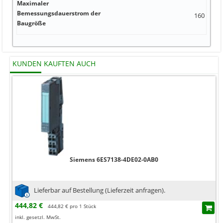
Maximaler
Bemessungsdauerstrom der
160 A 1 00
Baugröße
KUNDEN KAUFTEN AUCH
Siemens 6ES7138-4DE02-0AB0
Lieferbar auf Bestellung (Lieferzeit anfragen).
444,82 €
444,82 € pro 1 Stück
inkl. gesetzl. MwSt.