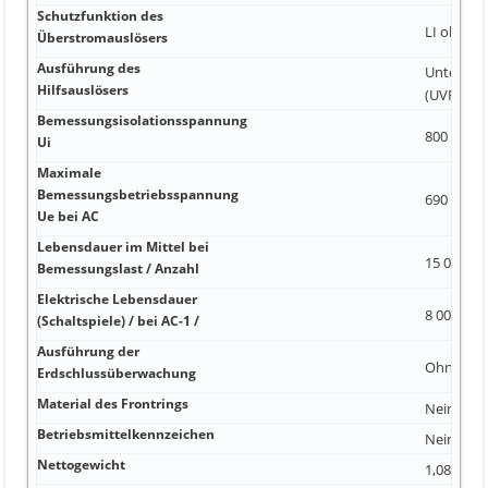
Schutzfunktion des
LI ohne H
Überstromauslösers
Ausführung des
Unterspa
Hilfsauslösers
(UVR) 2 4
Bemessungsisolationsspannung
800 V Nei
Ui
Maximale
Bemessungsbetriebsspannung
690 V 25 
Ue bei AC
Lebensdauer im Mittel bei
15 000 Ne
Bemessungslast / Anzahl
Elektrische Lebensdauer
8 000 5 %
(Schaltspiele) / bei AC-1 /
Ausführung der
Ohne
Erdschlussüberwachung
Material des Frontrings
Nein
Betriebsmittelkennzeichen
Nein 1 2
Nettogewicht
1,08 kg S 