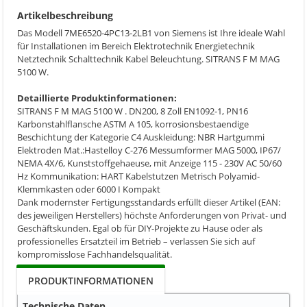
Artikelbeschreibung
Das Modell 7ME6520-4PC13-2LB1 von Siemens ist Ihre ideale Wahl
für Installationen im Bereich Elektrotechnik Energietechnik
Netztechnik Schalttechnik Kabel Beleuchtung. SITRANS F M MAG
5100 W.
Detaillierte Produktinformationen:
SITRANS F M MAG 5100 W . DN200, 8 Zoll EN1092-1, PN16
Karbonstahlflansche ASTM A 105, korrosionsbestaendige
Beschichtung der Kategorie C4 Auskleidung: NBR Hartgummi
Elektroden Mat.:Hastelloy C-276 Messumformer MAG 5000, IP67/
NEMA 4X/6, Kunststoffgehaeuse, mit Anzeige 115 - 230V AC 50/60
Hz Kommunikation: HART Kabelstutzen Metrisch Polyamid-
Klemmkasten oder 6000 I Kompakt
Dank modernster Fertigungsstandards erfüllt dieser Artikel (EAN:
des jeweiligen Herstellers) höchste Anforderungen von Privat- und
Geschäftskunden. Egal ob für DIY-Projekte zu Hause oder als
professionelles Ersatzteil im Betrieb – verlassen Sie sich auf
kompromisslose Fachhandelsqualität.
PRODUKTINFORMATIONEN
Technische Daten