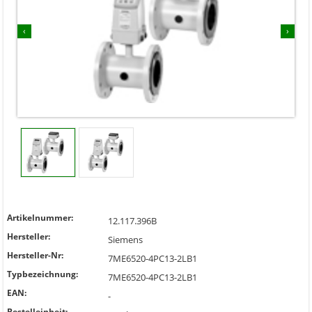
‹
›
Artikelnummer:
12.117.396B
Hersteller:
Siemens
Hersteller-Nr:
7ME6520-4PC13-2LB1
Typbezeichnung:
7ME6520-4PC13-2LB1
EAN:
-
Bestelleinheit: