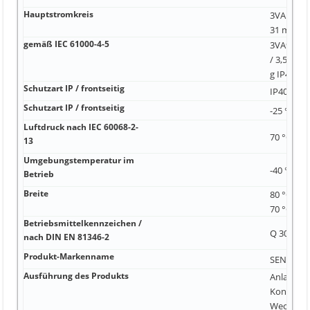
Hauptstromkreis
3VA1150-
31 mm IP
gemäß IEC 61000-4-5
3VA9608-0
/ 3,5 mm, 
g IP40
Schutzart IP / frontseitig
IP40 Nein
Schutzart IP / frontseitig
-25 °C 70 
Luftdruck nach IEC 60068-2-
70 °C -40
13
Umgebungstemperatur im
-40 °C 8
Betrieb
Breite
80 °C 3V
70 °C
Betriebsmittelkennzeichen /
Q 30 mm
nach DIN EN 81346-2
Produkt-Markenname
SENTRON 
Ausführung des Produkts
Anlagensc
Kontaktre
Wechsler 