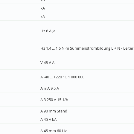
kA
kA
Hz 6 A Ja
Hz 1,4 ... 1,6 N·m Summenstrombildung L + N - Leiter
V 48 V A
A -40 ... +220 °C 1 000 000
A mA 9,5 A
A 3 250 A 15 1/h
A 90 mm Stand
A 45 A kA
A 45 mm 60 Hz