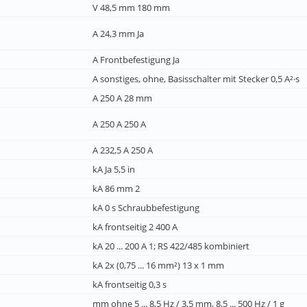
V 48,5 mm 180 mm
A 24,3 mm Ja
A Frontbefestigung Ja
A sonstiges, ohne, Basisschalter mit Stecker 0,5 A²·s
A 250 A 28 mm
A 250 A 250 A
A 232,5 A 250 A
kA Ja 5,5 in
kA 86 mm 2
kA 0 s Schraubbefestigung
kA frontseitig 2 400 A
kA 20 ... 200 A 1; RS 422/485 kombiniert
kA 2x (0,75 ... 16 mm²) 13 x 1 mm
kA frontseitig 0,3 s
mm ohne 5 ... 8,5 Hz / 3,5 mm, 8,5 ... 500 Hz / 1 g