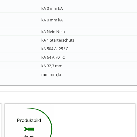
kA 0 mm kA
kA 0 mm kA
kA Nein Nein
kA 1 Starterschutz
kA 504 A -25 °C
kA 64 A 70 °C
kA 32,3 mm
mm mm Ja