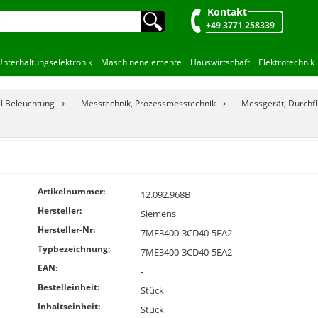
Kontakt
🔍︎
+49 3771 258339
Unterhaltungselektronik
Maschinenelemente
Hauswirtschaft
Elektrotechnik
el Beleuchtung
Messtechnik, Prozessmesstechnik
Messgerät, Durchf
Artikelnummer:
12.092.968B
Hersteller:
Siemens
Hersteller-Nr:
7ME3400-3CD40-5EA2
Typbezeichnung:
7ME3400-3CD40-5EA2
EAN:
-
Bestelleinheit:
Stück
Inhaltseinheit:
Stück