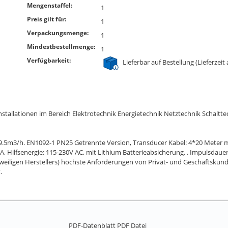
Mengenstaffel:
1
Preis gilt für:
1
Verpackungsmenge:
1
Mindestbestellmenge:
1
Verfügbarkeit:
Lieferbar auf Bestellung (Lieferzeit
stallationen im Bereich Elektrotechnik Energietechnik Netztechnik Schaltt
5m3/h. EN1092-1 PN25 Getrennte Version, Transducer Kabel: 4*20 Meter m.
, Hilfsenergie: 115-230V AC, mit Lithium Batterieabsicherung. . Impulsdauer
weiligen Herstellers) höchste Anforderungen von Privat- und Geschäftskunden
.
PDF-Datenblatt
PDF Datei