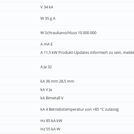
V 34 kA
W 35 g A
W Schraubanschluss 10 000 000
A mA E
A 11,5 kW Produkt-Updates informiert zu sein, melden
A Ja 32
kA 36 mm 28,5 mm
kA V Ja
kA Bimetall V
kA 4 Betriebstemperatur von +85 °C zulässig
Hz 85 kA kW
Hz 55 kA W