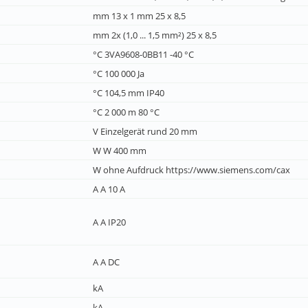
mm 13 x 1 mm 25 x 8,5
mm 2x (1,0 ... 1,5 mm²) 25 x 8,5
°C 3VA9608-0BB11 -40 °C
°C 100 000 Ja
°C 104,5 mm IP40
°C 2 000 m 80 °C
V Einzelgerät rund 20 mm
W W 400 mm
W ohne Aufdruck https://www.siemens.com/cax
A A 10 A
A A IP20
A A DC
kA
kA