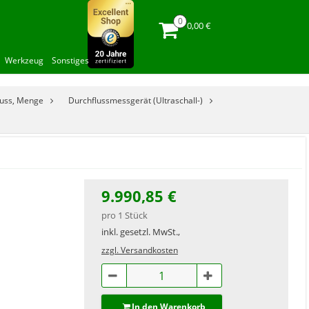
0,00 €
Werkzeug
Sonstiges
luss, Menge
Durchflussmessgerät (Ultraschall-)
9.990,85 €
pro 1 Stück
inkl. gesetzl. MwSt.,
zzgl. Versandkosten
In den Warenkorb