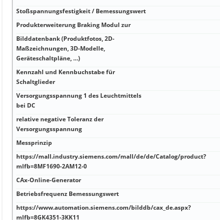
Stoßspannungsfestigkeit / Bemessungswert
Produkterweiterung Braking Modul zur
Bilddatenbank (Produktfotos, 2D-
Maßzeichnungen, 3D-Modelle,
Geräteschaltpläne, …)
Kennzahl und Kennbuchstabe für
Schaltglieder
Versorgungsspannung 1 des Leuchtmittels
bei DC
relative negative Toleranz der
Versorgungsspannung
Messprinzip
https://mall.industry.siemens.com/mall/de/de/Catalog/product?
mlfb=8MF1690-2AM12-0
CAx-Online-Generator
Betriebsfrequenz Bemessungswert
https://www.automation.siemens.com/bilddb/cax_de.aspx?
mlfb=8GK4351-3KK11