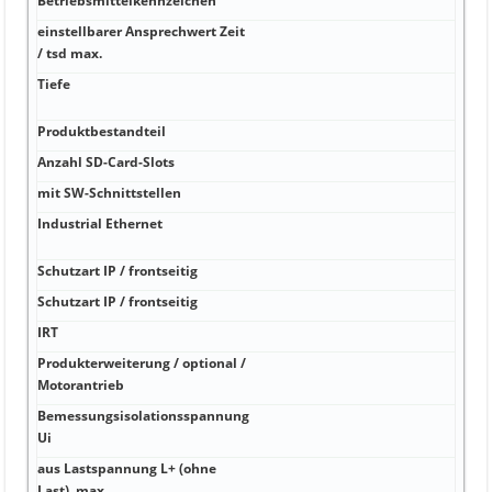
Betriebsmittelkennzeichen
kA 1
einstellbarer Ansprechwert Zeit
kA 2
/ tsd max.
komb
Tiefe
kA 2x
mm²)
Produktbestandteil
kA f
Anzahl SD-Card-Slots
mm -
mit SW-Schnittstellen
mm 2
Industrial Ethernet
mm f
DIAZ
Schutzart IP / frontseitig
°C 5
Schutzart IP / frontseitig
°C 1
IRT
°C 1
Produkterweiterung / optional /
°C 2
Motorantrieb
Bemessungsisolationsspannung
V SI
Ui
Komp
aus Lastspannung L+ (ohne
W W
Last), max.