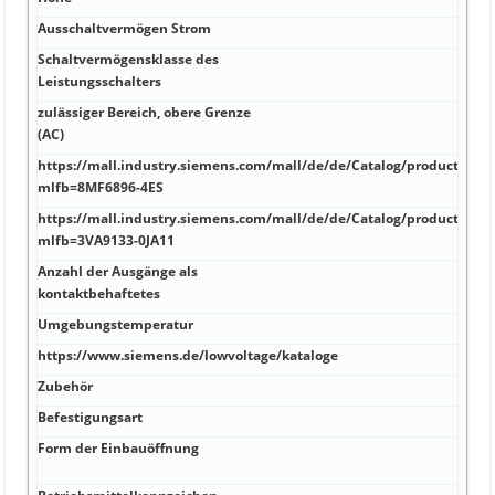
Hz 8
Ausschaltvermögen Strom
Hz 5
Schaltvermögensklasse des
V 4
Leistungsschalters
zulässiger Bereich, obere Grenze
A 1,1
(AC)
https://mall.industry.siemens.com/mall/de/de/Catalog/product?
A 12
mlfb=8MF6896-4ES
https://mall.industry.siemens.com/mall/de/de/Catalog/product?
A so
mlfb=3VA9133-0JA11
0,5 A
Anzahl der Ausgänge als
A IP
kontaktbehaftetes
Umgebungstemperatur
A 12
https://www.siemens.de/lowvoltage/kataloge
A 76
Zubehör
kA J
Befestigungsart
kA 1
Form der Einbauöffnung
kA 9
MRP