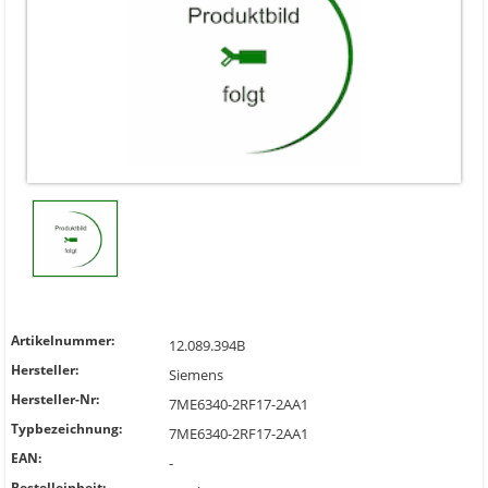
Artikelnummer:
12.089.394B
Hersteller:
Siemens
Hersteller-Nr:
7ME6340-2RF17-2AA1
Typbezeichnung:
7ME6340-2RF17-2AA1
EAN:
-
Bestelleinheit: