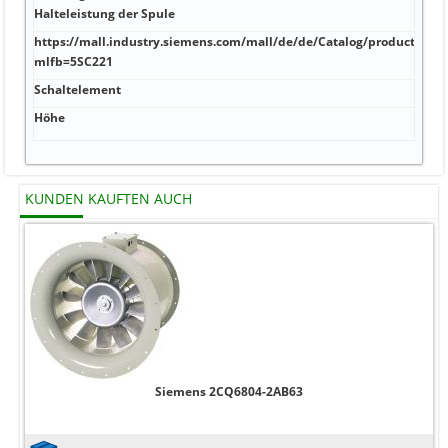
kA 6
Halteleistung der Spule
https://mall.industry.siemens.com/mall/de/de/Catalog/product?
kA 4
mlfb=5SC221
Schaltelement
kA 1
Höhe
mm J
KUNDEN KAUFTEN AUCH
Siemens 2CQ6804-2AB63