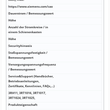
https://www.siemens.com/cax
W 9
Dauerstrom / Bemessungswert
A A 
Höhe
A 18
Anzahl der Stromkreise / in
A A 
einem Schienenkasten
Höhe
kA
Securityhinweis
kA
Stoßspannungsfestigkeit /
kA
Bemessungswert
Versorgungsspannungsfrequenz
kA
/ Bemessungswert
Service&Support (Handbücher,
Hz
Betriebsanleitungen,
http
Zertifikate, Kennlinien, FAQs,…)
beli
3RH11, 3RT1016, 3RT1017,
Hz 1,
3RT1024, 3RT1025,
Produkteigenschaft
V IP