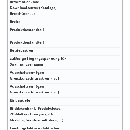
Information- and
Downloadcenter (Kataloge,
A -40
Broschüren,…)
Breite
A Po
Produktbestandteil
A be
senk
Produktbestandteil
A Sc
Betriebsstrom
A 16
zulässige Eingangsspannung für
A 14 
Spannungseingang
13 Bi
Ausschaltvermögen
kA 
Grenzkurzschlussstrom (Icu)
Ausschaltvermögen
kA 
Grenzkurzschlussstrom (Icu)
Einbautiefe
kA 2
Bilddatenbank (Produktfotos,
2D-Maßzeichnungen, 3D-
kA 1
Modelle, Geräteschaltpläne, …)
Leistungsfaktor induktiv bei