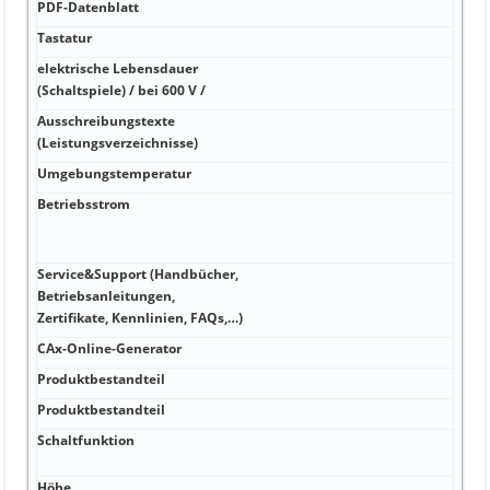
PDF-Datenblatt
PDF-
Tastatur
V Ja
elektrische Lebensdauer
W 35
(Schaltspiele) / bei 600 V /
Ausschreibungstexte
W 0,
(Leistungsverzeichnisse)
Umgebungstemperatur
A -4
Betriebsstrom
A > 
Upda
meld
Service&Support (Handbücher,
Betriebsanleitungen,
A -20
Zertifikate, Kennlinien, FAQs,…)
CAx-Online-Generator
kA 
Produktbestandteil
kA li
Produktbestandteil
kA B
Schaltfunktion
kA 4
°C z
Höhe