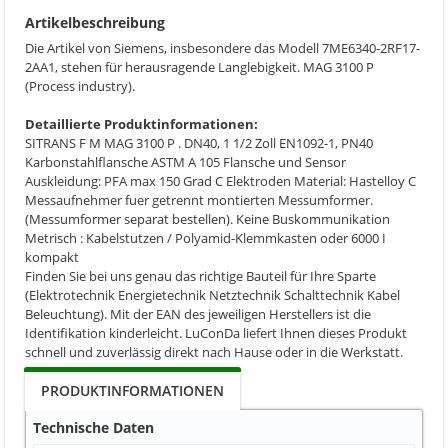
Artikelbeschreibung
Die Artikel von Siemens, insbesondere das Modell 7ME6340-2RF17-
2AA1, stehen für herausragende Langlebigkeit. MAG 3100 P
(Process industry).
Detaillierte Produktinformationen:
SITRANS F M MAG 3100 P . DN40, 1 1/2 Zoll EN1092-1, PN40
Karbonstahlflansche ASTM A 105 Flansche und Sensor
Auskleidung: PFA max 150 Grad C Elektroden Material: Hastelloy C
Messaufnehmer fuer getrennt montierten Messumformer.
(Messumformer separat bestellen). Keine Buskommunikation
Metrisch : Kabelstutzen / Polyamid-Klemmkasten oder 6000 I
kompakt
Finden Sie bei uns genau das richtige Bauteil für Ihre Sparte
(Elektrotechnik Energietechnik Netztechnik Schalttechnik Kabel
Beleuchtung). Mit der EAN des jeweiligen Herstellers ist die
Identifikation kinderleicht. LuConDa liefert Ihnen dieses Produkt
schnell und zuverlässig direkt nach Hause oder in die Werkstatt.
PRODUKTINFORMATIONEN
Technische Daten