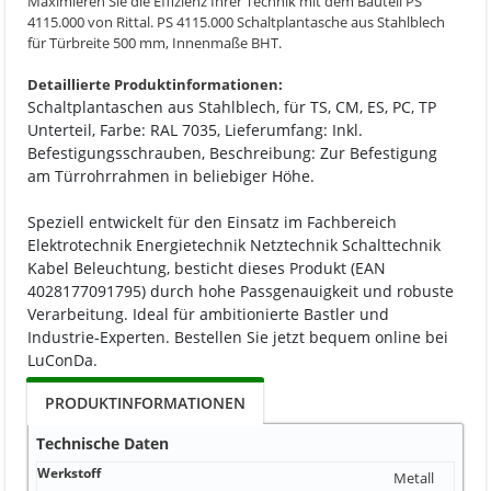
Maximieren Sie die Effizienz Ihrer Technik mit dem Bauteil PS
4115.000 von Rittal. PS 4115.000 Schaltplantasche aus Stahlblech
für Türbreite 500 mm, Innenmaße BHT.
Detaillierte Produktinformationen:
Schaltplantaschen aus Stahlblech, für TS, CM, ES, PC, TP
Unterteil, Farbe: RAL 7035, Lieferumfang: Inkl.
Befestigungsschrauben, Beschreibung: Zur Befestigung
am Türrohrrahmen in beliebiger Höhe.
Speziell entwickelt für den Einsatz im Fachbereich
Elektrotechnik Energietechnik Netztechnik Schalttechnik
Kabel Beleuchtung, besticht dieses Produkt (EAN
4028177091795) durch hohe Passgenauigkeit und robuste
Verarbeitung. Ideal für ambitionierte Bastler und
Industrie-Experten. Bestellen Sie jetzt bequem online bei
LuConDa.
PRODUKTINFORMATIONEN
Technische Daten
Werkstoff
Metall