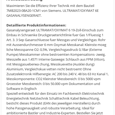
Maximieren Sie die Effizienz Ihrer Technik mit dem Bauteil
7MB2023-0BA20-1CM1 von Siemens. ULTRAMAT/OXYMAT 6E
GASANALYSENGERAET.
Detaillierte Produktinformationen:
Gasanalysengeraet ULTRAMAT/OXYMAT 6 19-Zoll-Einschub zum
Einbau in Schraenke Druckgeraeterichtlinie fuer Gas 1/Fluessig 1
Art. 3. 3 Sep Gasanschluesse fuer Messgas und Vergleichgas: Rohr
mit Aussendurchmesser 6 mm Oxymat-Messkanal: Kleinste moeg
liche Messspanne O2: 0,5%, Vergleichsgasdruck 0,1Bar (Externe
Pumpe) Messkammer ohne bestroemten Kompensations- zweig,
Messzelle aus 1.4571 Interne Gaswege: Schlauch aus FPM (Viton),
mit Messgasueberwa chung, Messkuevette (Ausklei dung)
Aluminium, Vergleichskue vetten nicht bestroemt Ohne
Zusatzelektronik Hilfsenergie: AC 200 bis 240 V, 48 bis 63 Hz Kanal 1,
Messkomponente: CO2 Kleinster Messbereich: 0 bis 5000 vpm
Groesster Messbereich: 0 bis 50.000 vpm Dokumentation und
Software in Englisch
Speziell entwickelt für den Einsatz im Fachbereich Elektrotechnik
Energietechnik Netztechnik Schalttechnik Kabel Beleuchtung,
besticht dieses Produkt (EAN des jeweiligen Herstellers) durch
hohe Passgenauigkeit und robuste Verarbeitung. Ideal für
ambitionierte Bastler und Industrie-Experten. Bestellen Sie jetzt