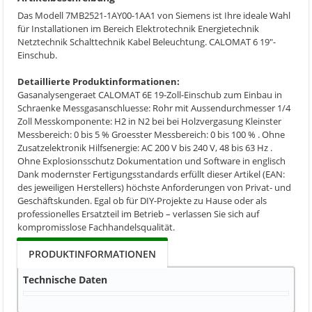
Das Modell 7MB2521-1AY00-1AA1 von Siemens ist Ihre ideale Wahl
für Installationen im Bereich Elektrotechnik Energietechnik
Netztechnik Schalttechnik Kabel Beleuchtung. CALOMAT 6 19"-
Einschub.
Detaillierte Produktinformationen:
Gasanalysengeraet CALOMAT 6E 19-Zoll-Einschub zum Einbau in
Schraenke Messgasanschluesse: Rohr mit Aussendurchmesser 1/4
Zoll Messkomponente: H2 in N2 bei bei Holzvergasung Kleinster
Messbereich: 0 bis 5 % Groesster Messbereich: 0 bis 100 % . Ohne
Zusatzelektronik Hilfsenergie: AC 200 V bis 240 V, 48 bis 63 Hz .
Ohne Explosionsschutz Dokumentation und Software in englisch
Dank modernster Fertigungsstandards erfüllt dieser Artikel (EAN:
des jeweiligen Herstellers) höchste Anforderungen von Privat- und
Geschäftskunden. Egal ob für DIY-Projekte zu Hause oder als
professionelles Ersatzteil im Betrieb – verlassen Sie sich auf
kompromisslose Fachhandelsqualität.
PRODUKTINFORMATIONEN
Technische Daten