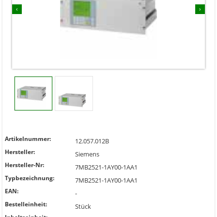
‹
›
Artikelnummer:
12.057.012B
Hersteller:
Siemens
Hersteller-Nr:
7MB2521-1AY00-1AA1
Typbezeichnung:
7MB2521-1AY00-1AA1
EAN:
-
Bestelleinheit:
Stück