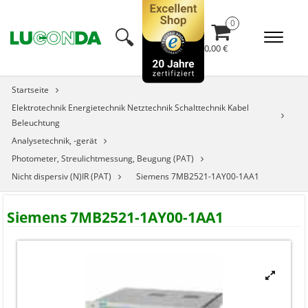
🔍︎
0,00 €
Startseite
Elektrotechnik Energietechnik Netztechnik Schalttechnik Kabel
Beleuchtung
Analysetechnik, -gerät
Photometer, Streulichtmessung, Beugung (PAT)
Nicht dispersiv (N)IR (PAT)
Siemens 7MB2521-1AY00-1AA1
Siemens 7MB2521-1AY00-1AA1

