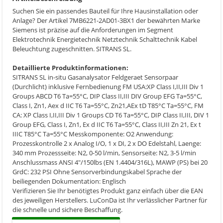
Suchen Sie ein passendes Bauteil für Ihre Hausinstallation oder
Anlage? Der Artikel 7MB6221-2AD01-3BX1 der bewährten Marke
Siemens ist präzise auf die Anforderungen im Segment
Elektrotechnik Energietechnik Netztechnik Schalttechnik Kabel
Beleuchtung zugeschnitten. SITRANS SL.
Detaillierte Produktinformationen:
SITRANS SL in-situ Gasanalysator Feldgeraet Sensorpaar
(Durchlicht) inklusive Fernbedienung FM USA:XP Class I,II,III Div 1
Groups ABCD T6 Ta=55°C, DIP Class II,III DIV Group EFG Ta=55°C,
Class I, Zn1, Aex d IIC T6 Ta=55°C, Zn21,AEx tD T85°C Ta=55°C, FM
CA: XP Class I,II,III Div 1 Groups CD T6 Ta=55°C, DIP Class II,III, DIV 1
Group EFG, Class I, Zn1, Ex d IIC T6 Ta=55°C, Class II,III Zn 21, Ex t
IIIC T85°C Ta=55°C Messkomponente: O2 Anwendung:
Prozesskontrolle 2 x Analog I/O, 1 x DI, 2 x DO Edelstahl, Laenge:
340 mm Prozessseite: N2, 0-50 l/min, Sensorseite: N2, 3-5 l/min
Anschlussmass ANSI 4"/150lbs (EN 1.4404/316L), MAWP (PS) bei 20
GrdC: 232 PSI Ohne Sensorverbindungskabel Sprache der
beiliegenden Dokumentation: Englisch
Verifizieren Sie Ihr benötigtes Produkt ganz einfach über die EAN
des jeweiligen Herstellers. LuConDa ist Ihr verlässlicher Partner für
die schnelle und sichere Beschaffung.