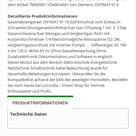
dem Artikel 7MB2001-1DA00-0AA1 von Siemens. OXYMAT 61 E.
Detaillierte Produktinformationen:
Gasanalysengeraet OXYMAT 61 19-Zoll-Einschub zum Einbau in
Schraenke Druckgeraeterichtlinie fuer Gas 1/Fluessig 1 Art. 3. 3 Sep
Gasanschluesse fuer Messgas und Vergleichgas: Rohr mit
Aussendurchmesser 1/4 Kleinstmoegliche Messspanne O2: 2%,
Vergleichsgasvordruck mit interner Pumpe . . . Hilfsenergie: AC 100
V bis 120 V, 48 bis 63 Hz Ohne Gasueberwachung Ohne
Zusatzelektronik Dokumentation und Software in englisch
Dieses Modul aus dem Bereich Elektrotechnik Energietechnik
Netztechnik Schalttechnik Kabel Beleuchtung wurde für
dauerhafte Belastungen konzipiert. Überprüfen Sie die
Kompatibilität anhand der EAN des jeweiligen Herstellers. Bestellen
Sie noch heute bei LuConDa – Ihrem Shop für Technik-
Enthusiasten und Profis.
PRODUKTINFORMATIONEN
Technische Daten