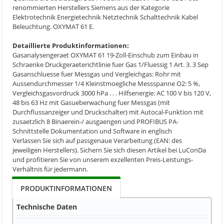
renommierten Herstellers Siemens aus der Kategorie
Elektrotechnik Energietechnik Netztechnik Schalttechnik Kabel
Beleuchtung. OXYMAT 61 E.
Detaillierte Produktinformationen:
Gasanalysengeraet OXYMAT 61 19-Zoll-Einschub zum Einbau in
Schraenke Druckgeraeterichtlinie fuer Gas 1/Fluessig 1 Art. 3. 3 Sep
Gasanschluesse fuer Messgas und Vergleichgas: Rohr mit
Aussendurchmesser 1/4 Kleinstmoegliche Messspanne O2: 5 %,
Vergleichsgasvordruck 3000 hPa . . . Hilfsenergie: AC 100 V bis 120 V,
48 bis 63 Hz mit Gasueberwachung fuer Messgas (mit
Durchflussanzeiger und Druckschalter) mit Autocal-Funktion mit
zusaetzlich 8 Binaerein-/ ausgaengen und PROFIBUS PA-
Schnittstelle Dokumentation und Software in englisch
Verlassen Sie sich auf passgenaue Verarbeitung (EAN: des
jeweiligen Herstellers). Sichern Sie sich diesen Artikel bei LuConDa
und profitieren Sie von unserem exzellenten Preis-Leistungs-
Verhältnis für jedermann.
PRODUKTINFORMATIONEN
Technische Daten