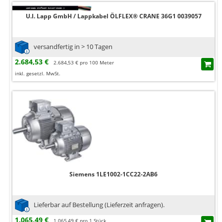
U.I. Lapp GmbH / Lappkabel ÖLFLEX® CRANE 36G1 0039057
versandfertig in > 10 Tagen
2.684,53 €
2.684,53 € pro 100 Meter
inkl. gesetzl. MwSt.
Siemens 1LE1002-1CC22-2AB6
Lieferbar auf Bestellung (Lieferzeit anfragen).
1.065,49 €
1.065,49 € pro 1 Stück