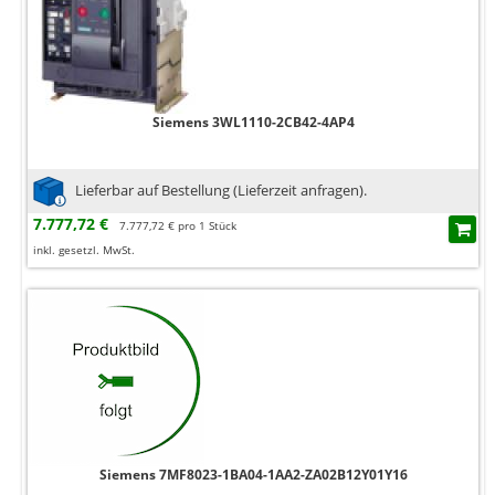
Siemens 3WL1110-2CB42-4AP4
Lieferbar auf Bestellung (Lieferzeit anfragen).
7.777,72 €
7.777,72 € pro 1 Stück
inkl. gesetzl. MwSt.
Siemens 7MF8023-1BA04-1AA2-ZA02B12Y01Y16