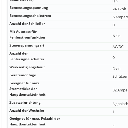
0,5
Bemessungsspannung
240 Volt
Bemessungsschaltstrom
6 Amper
Anzahl der Schließer
0
Mit Autotest für
Nein
Fehlerstromfunktion
Steuerspannungsart
AC/DC
Anzahl der
0
Fehlersignalschalter
Werkseitig angebaut
Nein
Gerätemontage
Schütze/
Geeignet für max.
Stromstärke der
32 Ampe
Hauptkontakteinheit
Zusatzeinrichtung
Signalsch
Anzahl der Wechsler
1
Geeignet für max. Polzahl der
Hauptkontakteinheit
4