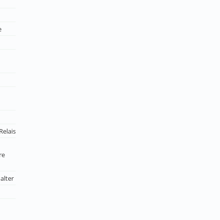
e
Relais
re
alter