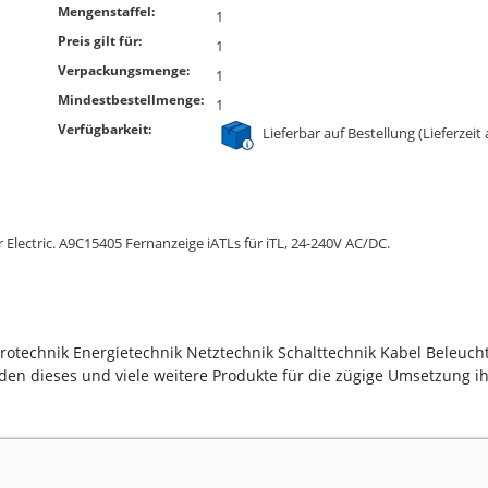
Mengenstaffel:
1
Preis gilt für:
1
Verpackungsmenge:
1
Mindestbestellmenge:
1
Verfügbarkeit:
Lieferbar auf Bestellung (Lieferzeit
Electric. A9C15405 Fernanzeige iATLs für iTL, 24-240V AC/DC.
trotechnik Energietechnik Netztechnik Schalttechnik Kabel Beleuch
en dieses und viele weitere Produkte für die zügige Umsetzung ihr