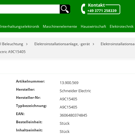
Kontakt
🔍︎
+49 3771 258339
Unterhaltungselektronik
Maschinenelemente
Hauswirtschaft
Elektrotechnik
el Beleuchtung
Elektroinstallationsanlage, -gerät
Elektroinstallationsa
ectric A9C15405
Artikelnummer:
13.900.569
Hersteller:
Schneider Electric
Hersteller-Nr:
A9C15405
Typbezeichnung:
A9C15405
EAN:
3606480374845
Bestelleinheit:
Stück
Inhaltseinheit:
Stück