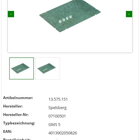
‹
›
Artikelnummer:
13.575.151
Hersteller:
Spelsberg
Hersteller-Nr:
07100501
Typbezeichnung:
GMS 5
EAN:
4013902050826
Bestelleinheit: