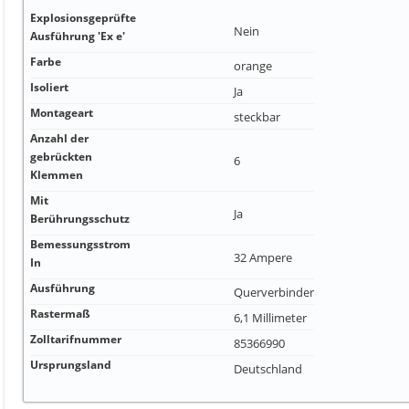
Explosionsgeprüfte
Nein
Ausführung 'Ex e'
Farbe
orange
Isoliert
Ja
Montageart
steckbar
Anzahl der
gebrückten
6
Klemmen
Mit
Ja
Berührungsschutz
Bemessungsstrom
32 Ampere
In
Ausführung
Querverbinder
Rastermaß
6,1 Millimeter
Zolltarifnummer
85366990
Ursprungsland
Deutschland