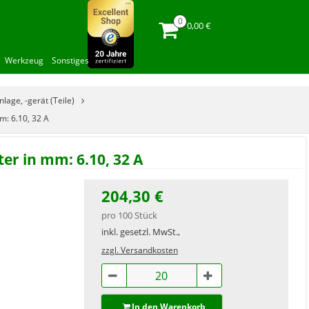
0,00 €
Werkzeug
Sonstiges
nlage, -gerät (Teile)
m: 6.10, 32 A
er in mm: 6.10, 32 A
204,30 €
pro 100 Stück
inkl. gesetzl. MwSt.,
zzgl. Versandkosten
In den Warenkorb