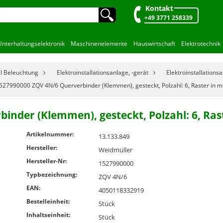
Kontakt
🔍︎
+49 3771 258339
Unterhaltungselektronik
Maschinenelemente
Hauswirtschaft
Elektrotechnik
el Beleuchtung
Elektroinstallationsanlage, -gerät
Elektroinstallationsa
527990000 ZQV 4N/6 Querverbinder (Klemmen), gesteckt, Polzahl: 6, Raster in m
nder (Klemmen), gesteckt, Polzahl: 6, Rast
Artikelnummer:
13.133.849
Hersteller:
Weidmüller
Hersteller-Nr:
1527990000
Typbezeichnung:
ZQV 4N/6
EAN:
4050118332919
Bestelleinheit:
Stück
Inhaltseinheit:
Stück