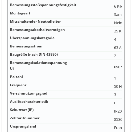
Bemessungsstoßspannungsfestigkeit
6 Kilovolt
Montageart
Sammelsc
Mitschaltender Neutralleiter
Nein
Bemessungsabschaltvermögen
25 Kiloam
Überspannungskategorie
4
Bemessungsstrom
63 Amper
Baugröße (nach DIN 43880)
2
Bemessungsisolationsspannung
690 Volt
Ui
Polzahl
1
Frequenz
50 Hertz
Verschmutzungsgrad
3
Auslösecharakteristik
E
Schutzart (IP)
IP20
Zolltarifnummer
85365080
Ursprungsland
Frankreic