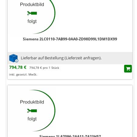
Siemens 2LC0110-7AB99-0AA0-ZD98D99L1DM1DX99
Lieferbar auf Bestellung (Lieferzeit anfragen).
794,78 €
794,78 € pro 1 Stück
inkl. gesetzl. MwSt.
Siemens 1LA7096-2AA11-ZA23H57