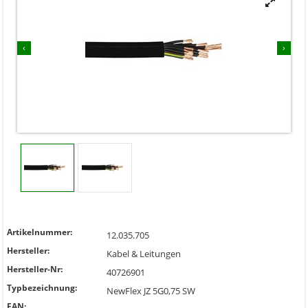


‹
›
Artikelnummer:
12.035.705
Hersteller:
Kabel & Leitungen
Hersteller-Nr:
40726901
Typbezeichnung:
NewFlex JZ 5G0,75 SW
EAN: