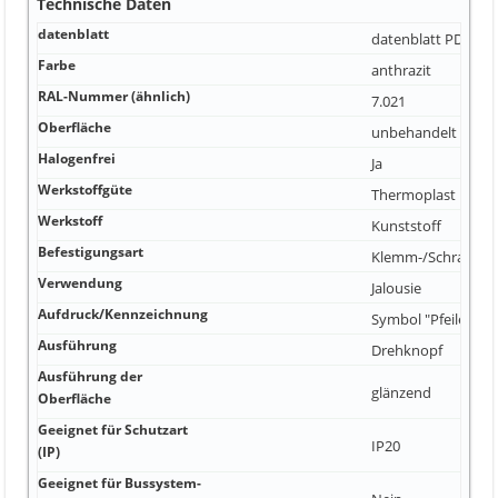
Technische Daten
datenblatt
datenblatt
PDF Dat
Farbe
anthrazit
RAL-Nummer (ähnlich)
7.021
Oberfläche
unbehandelt
Halogenfrei
Ja
Werkstoffgüte
Thermoplast
Werkstoff
Kunststoff
Befestigungsart
Klemm-/Schraubbe
Verwendung
Jalousie
Aufdruck/Kennzeichnung
Symbol "Pfeile"
Ausführung
Drehknopf
Ausführung der
glänzend
Oberfläche
Geeignet für Schutzart
IP20
(IP)
Geeignet für Bussystem-