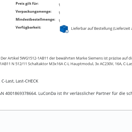
Preis gilt für:
1
Verpackungsmenge:
1
Mindestbestellmenge:
1
Verfügbarkeit:
Lieferbar auf Bestellung (Lieferzeit
e? Der Artikel 5WG1512-1AB11 der bewährten Marke Siemens ist präzise auf 
1AB11 N 512/11 Schaltaktor M3x16A C-L Hauptmodul, 3x AC230V, 16A, C-Las
 C-Last, Last-CHECK
EAN 4001869378664. LuConDa ist Ihr verlässlicher Partner für die s