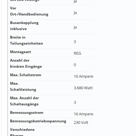
Ja
Vor
Ja
Ort-/Handbedienung
Busankopplung
Ja
inklusive
Breite in
3
Teilungseinheiten
Montageart
REG
Anzahl der
0
binären Eingänge
Max. Schaltstrom
16 Ampere
Max.
3.680 Watt
Schaltleistung
Max. Anzahl der
3
Schaltausgänge
Bemessungsstrom
16 Ampere
Bemessungsbetriebsspannung
230 Volt
Verschiedene
Phasen