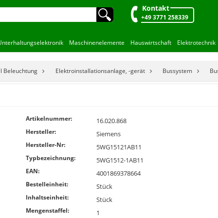
Kontakt
🔍︎
+49 3771 258339
Unterhaltungselektronik
Maschinenelemente
Hauswirtschaft
Elektrotechnik
el Beleuchtung
Elektroinstallationsanlage, -gerät
Bussystem
Bu
Artikelnummer:
16.020.868
Hersteller:
Siemens
Hersteller-Nr:
5WG15121AB11
Typbezeichnung:
5WG1512-1AB11
EAN:
4001869378664
Bestelleinheit:
Stück
Inhaltseinheit:
Stück
Mengenstaffel:
1