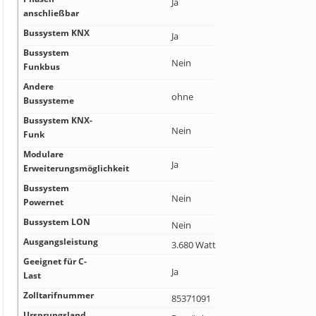
Ja
anschließbar
Bussystem KNX
Ja
Bussystem
Nein
Funkbus
Andere
ohne
Bussysteme
Bussystem KNX-
Nein
Funk
Modulare
Ja
Erweiterungsmöglichkeit
Bussystem
Nein
Powernet
Bussystem LON
Nein
Ausgangsleistung
3.680 Watt
Geeignet für C-
Ja
Last
Zolltarifnummer
85371091
Ursprungsland