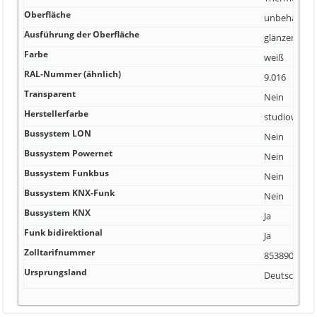
Oberfläche
unbehandel
Ausführung der Oberfläche
glänzend
Farbe
weiß
RAL-Nummer (ähnlich)
9.016
Transparent
Nein
Herstellerfarbe
studioweiß
Bussystem LON
Nein
Bussystem Powernet
Nein
Bussystem Funkbus
Nein
Bussystem KNX-Funk
Nein
Bussystem KNX
Ja
Funk bidirektional
Ja
Zolltarifnummer
85389099
Ursprungsland
Deutschland