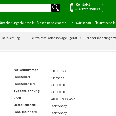
Kontakt
🔍︎
+49 3771 258339
Unterhaltungselektronik
Maschinenelemente
Hauswirtschaft
Elektrotechnik
el Beleuchtung
Elektroinstallationsanlage, -gerät
Niederspannungs-Ve
Artikelnummer:
20.303.539B
Hersteller:
Siemens
Hersteller-Nr:
8GD9130
Typbezeichnung:
8GD9130
EAN:
4001869083452
Bestelleinheit:
Kartonage
Inhaltseinheit:
Kartonage