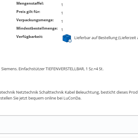
Mengenstaffel:
1
Preis gilt für:
1
Verpackungsmenge:
1
Mindestbestellmenge:
1
Verfügbarkeit:
Lieferbar auf Bestellung (Lieferzeit
n Siemens. Einfachstützer TIEFENVERSTELLBAR, 1 Sz.=4 St.
rgietechnik Netztechnik Schalttechnik Kabel Beleuchtung, besticht dieses 
estellen Sie jetzt bequem online bei LuConDa.