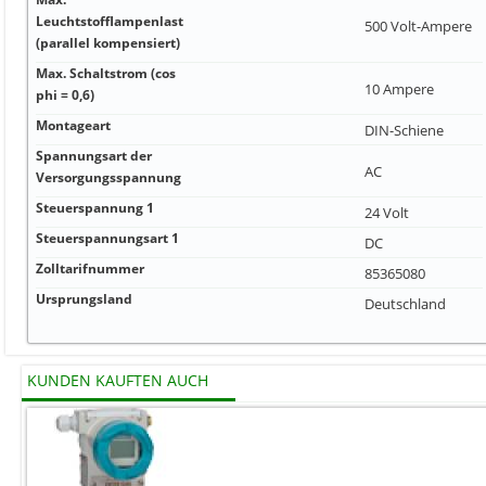
Leuchtstofflampenlast
500 Volt-Ampere
(parallel kompensiert)
Max. Schaltstrom (cos
10 Ampere
phi = 0,6)
Montageart
DIN-Schiene
Spannungsart der
AC
Versorgungsspannung
Steuerspannung 1
24 Volt
Steuerspannungsart 1
DC
Zolltarifnummer
85365080
Ursprungsland
Deutschland
KUNDEN KAUFTEN AUCH