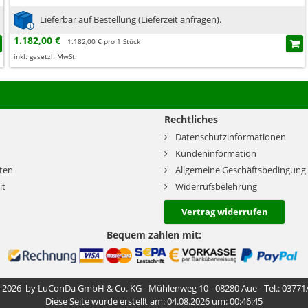
Lieferbar auf Bestellung (Lieferzeit anfragen).
1.182,00 €
1.182,00 € pro 1 Stück
inkl. gesetzl. MwSt.
Rechtliches
Datenschutzinformationen
Kundeninformation
ten
Allgemeine Geschäftsbedingung
it
Widerrufsbelehrung
Vertrag widerrufen
Bequem zahlen mit:
-2026 by LuConDa GmbH & Co. KG - Mühlenweg 10 - 08280 Aue - Tel.: 03771
Diese Seite wurde erstellt am: 04.08.2026 um: 00:46:45