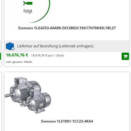
Siemens 1LG4253-4AA90-ZA12B02C19G17H70K45L1BL27
Lieferbar auf Bestellung (Lieferzeit anfragen).
18.676,76 €
18.676,76 € pro 1 Stück
inkl. gesetzl. MwSt.
Siemens 1LE1001-1CC23-4KA4