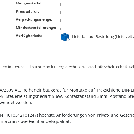
Mengenstaffel:
1
Preis gilt für:
1
Verpackungsmenge:
1
Mindestbestellmenge:
1
Verfügbarkeit:
Lieferbar auf Bestellung (Lieferzeit
ationen im Bereich Elektrotechnik Energietechnik Netztechnik Schalttechnik 
6A/250V AC. Reiheneinbaugerät für Montage auf Tragschiene DIN-
00%. Steuerleistungsbedarf 5-6W. Kontaktabstand 3mm. Abstand St
rwendet werden.
EAN: 4010312101247) höchste Anforderungen von Privat- und Geschäf
 kompromisslose Fachhandelsqualität.