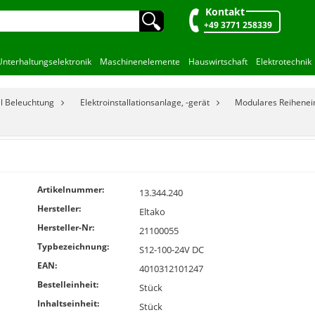
Kontakt
🔍︎
+49 3771 258339
Unterhaltungselektronik
Maschinenelemente
Hauswirtschaft
Elektrotechnik
el Beleuchtung
Elektroinstallationsanlage, -gerät
Modulares Reihenein
Artikelnummer:
13.344.240
Hersteller:
Eltako
Hersteller-Nr:
21100055
Typbezeichnung:
S12-100-24V DC
EAN:
4010312101247
Bestelleinheit:
Stück
Inhaltseinheit:
Stück