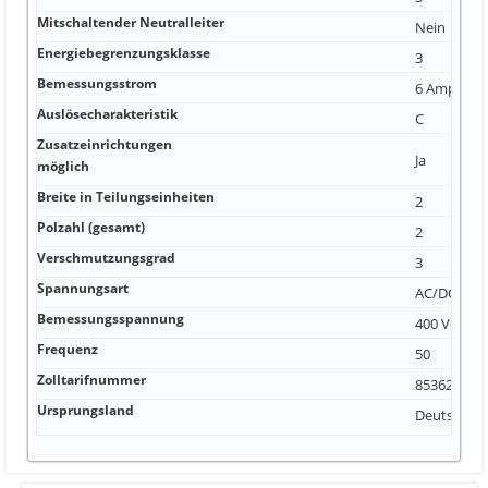
Mitschaltender Neutralleiter
Nein
Energiebegrenzungsklasse
3
Bemessungsstrom
6 Ampere
Auslösecharakteristik
C
Zusatzeinrichtungen
Ja
möglich
Breite in Teilungseinheiten
2
Polzahl (gesamt)
2
Verschmutzungsgrad
3
Spannungsart
AC/DC
Bemessungsspannung
400 Volt
Frequenz
50
Zolltarifnummer
85362010
Ursprungsland
Deutschla