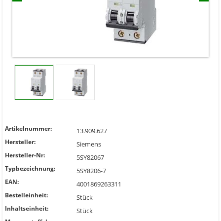
Artikelnummer:
13.909.627
Hersteller:
Siemens
Hersteller-Nr:
5SY82067
Typbezeichnung:
5SY8206-7
EAN:
4001869263311
Bestelleinheit:
Stück
Inhaltseinheit:
Stück