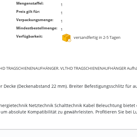
Mengenstaffel:
1
Preis gilt für:
1
Verpackungsmenge:
1
Mindestbestellmenge:
1
Verfügbarkeit:
versandfertig in 2-5 Tagen
l VLTHD TRAGSCHIENENAUFHÄNGER. VLTHD TRAGSCHIENENAUFHÄNGER Aufhänger
 Decke (Deckenabstand 22 mm). Breiter Befestigungsschlitz für au
Energietechnik Netztechnik Schalttechnik Kabel Beleuchtung bietet
um absolute Kompatibilität zu gewährleisten. Profitieren Sie bei