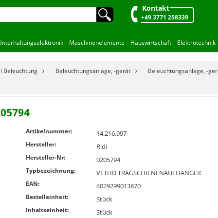
Kontakt
🔍︎
+49 3771 258339
Unterhaltungselektronik
Maschinenelemente
Hauswirtschaft
Elektrotechnik
el Beleuchtung
Beleuchtungsanlage, -gerät
Beleuchtungsanlage, -ger
05794
Artikelnummer:
14.216.997
Hersteller:
Ridi
Hersteller-Nr:
0205794
Typbezeichnung:
VLTHD TRAGSCHIENENAUFHÄNGER
EAN:
4029299013870
Bestelleinheit:
Stück
Inhaltseinheit:
Stück