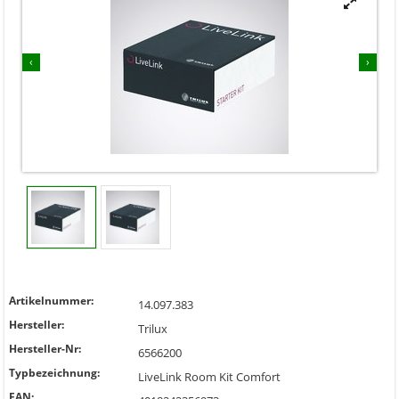


‹
›
Artikelnummer:
14.097.383
Hersteller:
Trilux
Hersteller-Nr:
6566200
Typbezeichnung:
LiveLink Room Kit Comfort
EAN: