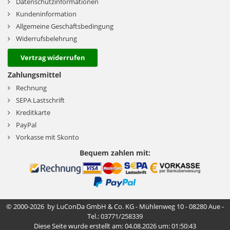
Datenschutzinformationen
Kundeninformation
Allgemeine Geschäftsbedingung
Widerrufsbelehrung
Vertrag widerrufen
Zahlungsmittel
Rechnung
SEPA Lastschrift
Kreditkarte
PayPal
Vorkasse mit Skonto
Bequem zahlen mit:
© 2000-2026 by LuConDa GmbH & Co. KG - Mühlenweg 10 - 08280 Aue -
Tel.: 03771/258339
Diese Seite wurde erstellt am: 04.08.2026 um: 01:50:43