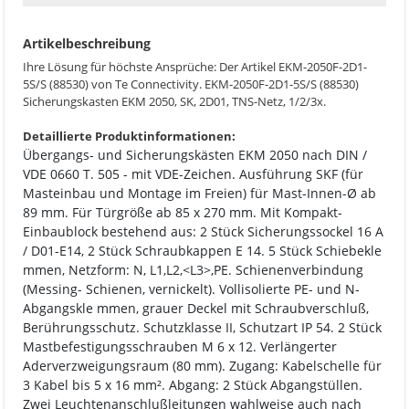
Artikelbeschreibung
Ihre Lösung für höchste Ansprüche: Der Artikel EKM-2050F-2D1-
5S/S (88530) von Te Connectivity. EKM-2050F-2D1-5S/S (88530)
Sicherungskasten EKM 2050, SK, 2D01, TNS-Netz, 1/2/3x.
Detaillierte Produktinformationen:
Übergangs- und Sicherungskästen EKM 2050 nach DIN /
VDE 0660 T. 505 - mit VDE-Zeichen. Ausführung SKF (für
Masteinbau und Montage im Freien) für Mast-Innen-Ø ab
89 mm. Für Türgröße ab 85 x 270 mm. Mit Kompakt-
Einbaublock bestehend aus: 2 Stück Sicherungssockel 16 A
/ D01-E14, 2 Stück Schraubkappen E 14. 5 Stück Schiebekle
mmen, Netzform: N, L1,L2,<L3>,PE. Schienenverbindung
(Messing- Schienen, vernickelt). Vollisolierte PE- und N-
Abgangskle mmen, grauer Deckel mit Schraubverschluß,
Berührungsschutz. Schutzklasse II, Schutzart IP 54. 2 Stück
Mastbefestigungsschrauben M 6 x 12. Verlängerter
Aderverzweigungsraum (80 mm). Zugang: Kabelschelle für
3 Kabel bis 5 x 16 mm². Abgang: 2 Stück Abgangstüllen.
Zwei Leuchtenanschlußleitungen wahlweise auch nach