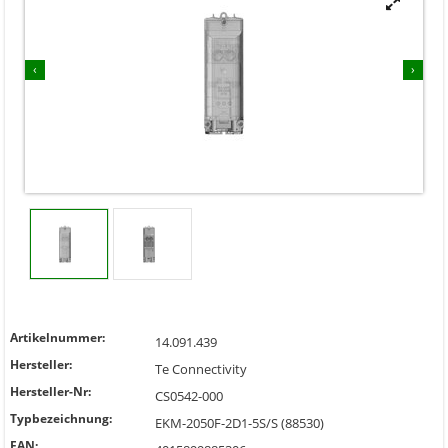


‹
›
Artikelnummer:
14.091.439
Hersteller:
Te Connectivity
Hersteller-Nr:
CS0542-000
Typbezeichnung:
EKM-2050F-2D1-5S/S (88530)
EAN: