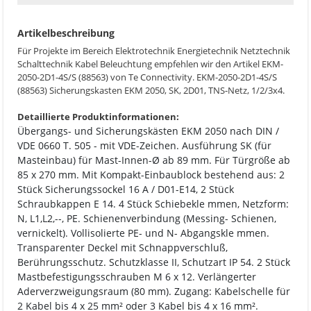
Artikelbeschreibung
Für Projekte im Bereich Elektrotechnik Energietechnik Netztechnik
Schalttechnik Kabel Beleuchtung empfehlen wir den Artikel EKM-
2050-2D1-4S/S (88563) von Te Connectivity. EKM-2050-2D1-4S/S
(88563) Sicherungskasten EKM 2050, SK, 2D01, TNS-Netz, 1/2/3x4.
Detaillierte Produktinformationen:
Übergangs- und Sicherungskästen EKM 2050 nach DIN /
VDE 0660 T. 505 - mit VDE-Zeichen. Ausführung SK (für
Masteinbau) für Mast-Innen-Ø ab 89 mm. Für Türgröße ab
85 x 270 mm. Mit Kompakt-Einbaublock bestehend aus: 2
Stück Sicherungssockel 16 A / D01-E14, 2 Stück
Schraubkappen E 14. 4 Stück Schiebekle mmen, Netzform:
N, L1,L2,--, PE. Schienenverbindung (Messing- Schienen,
vernickelt). Vollisolierte PE- und N- Abgangskle mmen.
Transparenter Deckel mit Schnappverschluß,
Berührungsschutz. Schutzklasse II, Schutzart IP 54. 2 Stück
Mastbefestigungsschrauben M 6 x 12. Verlängerter
Aderverzweigungsraum (80 mm). Zugang: Kabelschelle für
2 Kabel bis 4 x 25 mm² oder 3 Kabel bis 4 x 16 mm².