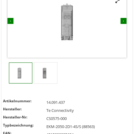


‹
›
Artikelnummer:
14.091.437
Hersteller:
Te Connectivity
Hersteller-Nr:
CS0575-000
Typbezeichnung:
EKM-2050-2D1-4S/S (88563)
EAN: