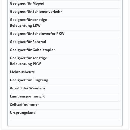
Geeignet für Moped
N
Geeignet für Schienenverkehr
N
Geeignet für sonstige
N
Beleuchtung LKW
Geeignet für Scheinwerfer PKW
N
Geeignet für Fahrrad
N
Geeignet für Gabelstapler
N
Geeignet für sonstige
N
Beleuchtung PKW
Lichtausbeute
0
Geeignet für Flugzeug
N
Anzahl der Wendeln
0
Lampenspannung R
1
Zolltarifnummer
8
Ursprungsland
T