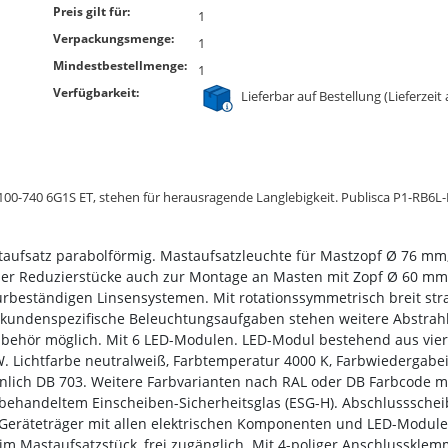
Preis gilt für:
1
Verpackungsmenge:
1
Mindestbestellmenge:
1
Verfügbarkeit:
Lieferbar auf Bestellung (Lieferzeit
5100-740 6G1S ET, stehen für herausragende Langlebigkeit. Publisca P1-RB6
taufsatz parabolförmig. Mastaufsatzleuchte für Mastzopf Ø 76 mm,
nder Reduzierstücke auch zur Montage an Masten mit Zopf Ø 60 mm 
beständigen Linsensystemen. Mit rotationssymmetrisch breit strah
kundenspezifische Beleuchtungsaufgaben stehen weitere Abstrahlc
ubehör möglich. Mit 6 LED-Modulen. LED-Modul bestehend aus vier
. Lichtfarbe neutralweiß, Farbtemperatur 4000 K, Farbwiedergabei
lich DB 703. Weitere Farbvarianten nach RAL oder DB Farbcode mögl
behandeltem Einscheiben-Sicherheitsglas (ESG-H). Abschlussscheib
6. Geräteträger mit allen elektrischen Komponenten und LED-Modul
astaufsatzstück, frei zugänglich. Mit 4-poliger Anschlussklemme