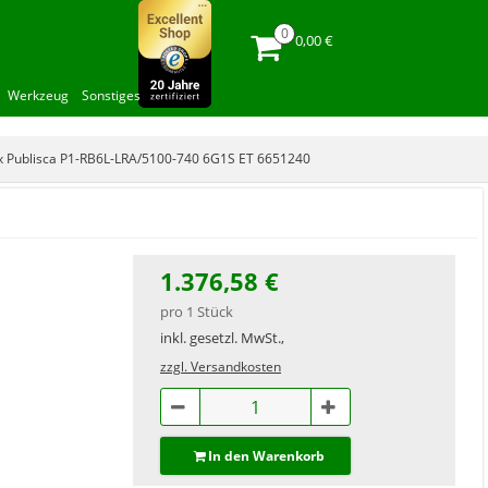
0,00 €
Werkzeug
Sonstiges
ux Publisca P1-RB6L-LRA/5100-740 6G1S ET 6651240
1.376,58 €
pro 1 Stück
inkl. gesetzl. MwSt.,
zzgl. Versandkosten
In den Warenkorb