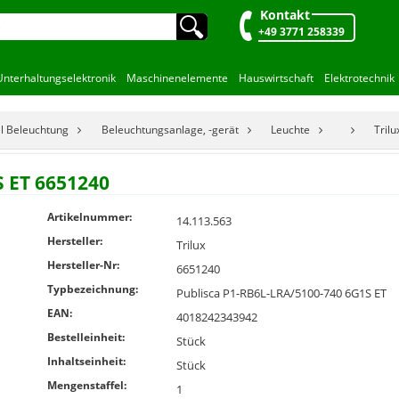
Kontakt
🔍︎
+49 3771 258339
Unterhaltungselektronik
Maschinenelemente
Hauswirtschaft
Elektrotechnik
el Beleuchtung
Beleuchtungsanlage, -gerät
Leuchte
Tril
S ET 6651240
Artikelnummer:
14.113.563
Hersteller:
Trilux
Hersteller-Nr:
6651240
Typbezeichnung:
Publisca P1-RB6L-LRA/5100-740 6G1S ET
EAN:
4018242343942
Bestelleinheit:
Stück
Inhaltseinheit:
Stück
Mengenstaffel:
1