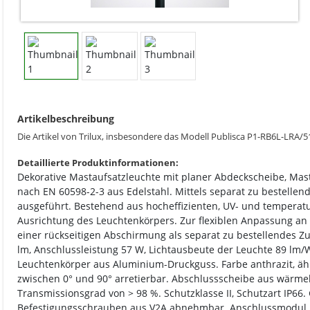
Artikelbeschreibung
Die Artikel von Trilux, insbesondere das Modell Publisca P1-RB6L-LRA/
Detaillierte Produktinformationen:
Dekorative Mastaufsatzleuchte mit planer Abdeckscheibe, Mas
nach EN 60598-2-3 aus Edelstahl. Mittels separat zu bestelle
ausgeführt. Bestehend aus hocheffizienten, UV- und temperatur
Ausrichtung des Leuchtenkörpers. Zur flexiblen Anpassung an 
einer rückseitigen Abschirmung als separat zu bestellendes Z
lm, Anschlussleistung 57 W, Lichtausbeute der Leuchte 89 lm/W
Leuchtenkörper aus Aluminium-Druckguss. Farbe anthrazit, ähn
zwischen 0° und 90° arretierbar. Abschlussscheibe aus wärme
Transmissionsgrad von > 98 %. Schutzklasse II, Schutzart IP6
Befestigungsschrauben aus V2A abnehmbar. Anschlussmodul im M