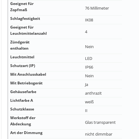
Geeignet für
76 Millimeter
Zopfmaß
Schlagfestigkeit
IK08
Geeignet für
4
Leuchtmittelanzahl
Zündgerät
Nein
enthalten
Leuchtmittel
LED
Schutzart (IP)
IP66
Mit Anschlusskabel
Nein
Mit Betriebsgerät
Ja
Gehäusefarbe
anthrazit
Lichtfarbe A
weiß
Schutzklasse
II
Werkstoff der
Glas transparent
Abdeckung
Art der Dimmung
nicht dimmbar