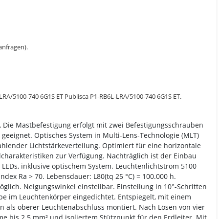
 anfragen).
L-LRA/5100-740 6G1S ET Publisca P1-RB6L-LRA/5100-740 6G1S ET.
 Die Mastbefestigung erfolgt mit zwei Befestigungsschrauben
geeignet. Optisches System in Multi-Lens-Technologie (MLT)
lender Lichtstärkeverteilung. Optimiert für eine horizontale
harakteristiken zur Verfügung. Nachträglich ist der Einbau
 LEDs, inklusive optischem System. Leuchtenlichtstrom 5100
ndex Ra > 70. Lebensdauer: L80(tq 25 °C) = 100.000 h.
ich. Neigungswinkel einstellbar. Einstellung in 10°-Schritten
e im Leuchtenkörper eingedichtet. Entspiegelt, mit einem
en als oberer Leuchtenabschluss montiert. Nach Lösen von vier
 bis 2.5 mm² und isoliertem Stützpunkt für den Erdleiter. Mit