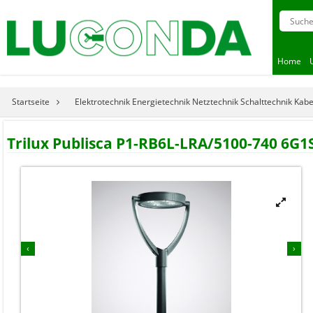
Home
Startseite
Elektrotechnik Energietechnik Netztechnik Schalttechnik Kab
Trilux Publisca P1-RB6L-LRA/5100-740 6G1



‹
›