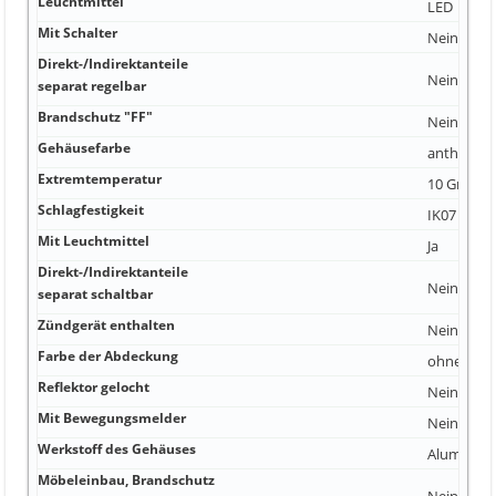
Leuchtmittel
LED
Mit Schalter
Nein
Direkt-/Indirektanteile
Nein
separat regelbar
Brandschutz "FF"
Nein
Gehäusefarbe
anthrazit
Extremtemperatur
10 Grad Ce
Schlagfestigkeit
IK07
Mit Leuchtmittel
Ja
Direkt-/Indirektanteile
Nein
separat schaltbar
Zündgerät enthalten
Nein
Farbe der Abdeckung
ohne
Reflektor gelocht
Nein
Mit Bewegungsmelder
Nein
Werkstoff des Gehäuses
Aluminiu
Möbeleinbau, Brandschutz
Nein