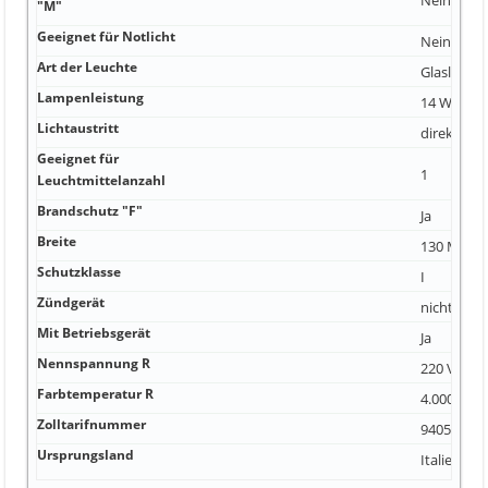
"M"
Geeignet für Notlicht
Nein
Art der Leuchte
Glasleuch
Lampenleistung
14 Watt
Lichtaustritt
direkt
Geeignet für
1
Leuchtmittelanzahl
Brandschutz "F"
Ja
Breite
130 Millim
Schutzklasse
I
Zündgerät
nicht erfo
Mit Betriebsgerät
Ja
Nennspannung R
220 Volt
Farbtemperatur R
4.000 Kelv
Zolltarifnummer
94054099
Ursprungsland
Italien