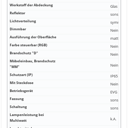
Werkstoff der Abdeckung
Glas opal
Reflektor
sonstige
Lichtverteilung
symmetri
Dimmbar
Nein
Ausführung der Oberfläche
matt
Farbe steuerbar (RGB)
Nein
Brandschutz "D"
Nein
Möbeleinbau, Brandschutz
Nein
"MM"
Schutzart (IP)
IP65
Mit Steckdose
Nein
Betriebsgerät
EVG Stand
Fassung
sonstige
Schaltung
sonstige
Lampenleistung bei
k.A.
Multiwatt