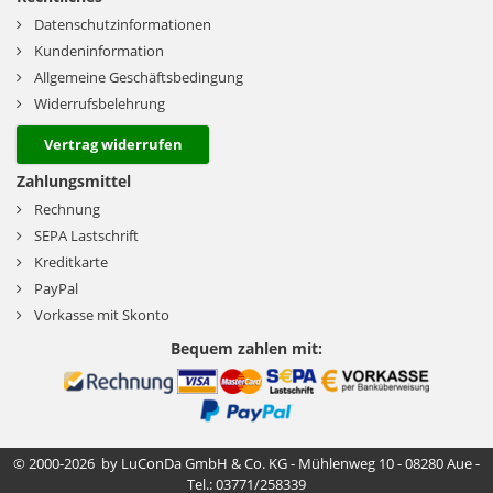
Datenschutzinformationen
Kundeninformation
Allgemeine Geschäftsbedingung
Widerrufsbelehrung
Vertrag widerrufen
Zahlungsmittel
Rechnung
SEPA Lastschrift
Kreditkarte
PayPal
Vorkasse mit Skonto
Bequem zahlen mit:
© 2000-2026 by LuConDa GmbH & Co. KG - Mühlenweg 10 - 08280 Aue -
Tel.: 03771/258339