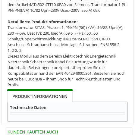
dem Artikel 4AT4502-4TT10-0FA0 von Siemens. Transformator 1-Ph.
PN/PN(kVA) 16/82 Upri=230V Usec=230V Isec(A) 69,6.
Detaillierte Produktinformationen:
Transformator SITAS, Phasen: 1, PN/PN (S6) (kVA): 16/82, Upri (V):
230 +/-5%, Usec (V): 230, Isec (A): 69,6, F (Hz): 50...60,
Schaltgruppe/Schirmwicklung: Ii0/0, tA/ISO-Kl.: 55/H, IP00,
Anschluss: Schraubanschluss, Montage: Schrauben, EN61558-2-
1,-2-2,-2-
Dieses Modul aus dem Bereich Elektrotechnik Energietechnik
Netztechnik Schalttechnik Kabel Beleuchtung wurde für
dauerhafte Belastungen konzipiert. Überprüfen Sie die
Kompatibilität anhand der EAN 4042948005361. Bestellen Sie noch
heute bei LuConDa – Ihrem Shop für Technik-Enthusiasten und
Profis.
PRODUKTINFORMATIONEN
Technische Daten
KUNDEN KAUFTEN AUCH