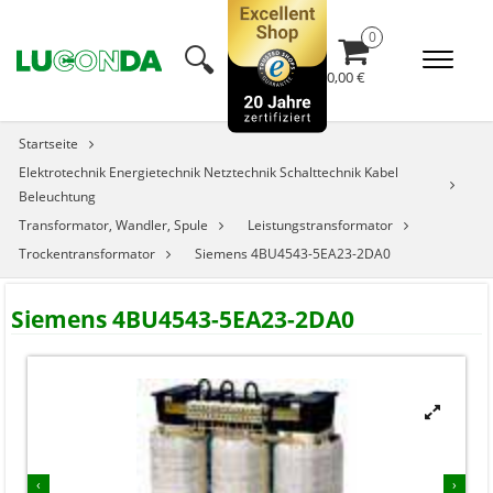
🔍︎
0,00 €
Startseite
Elektrotechnik Energietechnik Netztechnik Schalttechnik Kabel
Beleuchtung
Transformator, Wandler, Spule
Leistungstransformator
Trockentransformator
Siemens 4BU4543-5EA23-2DA0
Siemens 4BU4543-5EA23-2DA0


‹
›