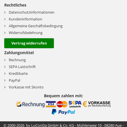
Rechtliches
Datenschutzinformationen
Kundeninformation
Allgemeine Geschäftsbedingung
Widerrufsbelehrung
Vertrag widerrufen
Zahlungsmittel
Rechnung
SEPA Lastschrift
Kreditkarte
PayPal
Vorkasse mit Skonto
Bequem zahlen mit:
© 2000-2026 by LuConDa GmbH & Co. KG - Mühlenweg 10 - 08280 Aue -