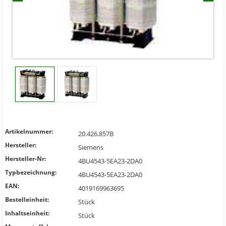
Artikelnummer:
20.426.857B
Hersteller:
Siemens
Hersteller-Nr:
4BU4543-5EA23-2DA0
Typbezeichnung:
4BU4543-5EA23-2DA0
EAN:
4019169963695
Bestelleinheit:
Stück
Inhaltseinheit:
Stück