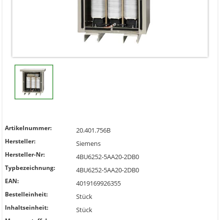
Artikelnummer:
20.401.756B
Hersteller:
Siemens
Hersteller-Nr:
4BU6252-5AA20-2DB0
Typbezeichnung:
4BU6252-5AA20-2DB0
EAN:
4019169926355
Bestelleinheit:
Stück
Inhaltseinheit:
Stück