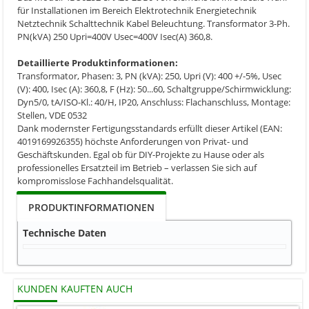
für Installationen im Bereich Elektrotechnik Energietechnik
Netztechnik Schalttechnik Kabel Beleuchtung. Transformator 3-Ph.
PN(kVA) 250 Upri=400V Usec=400V Isec(A) 360,8.
Detaillierte Produktinformationen:
Transformator, Phasen: 3, PN (kVA): 250, Upri (V): 400 +/-5%, Usec
(V): 400, Isec (A): 360,8, F (Hz): 50...60, Schaltgruppe/Schirmwicklung:
Dyn5/0, tA/ISO-Kl.: 40/H, IP20, Anschluss: Flachanschluss, Montage:
Stellen, VDE 0532
Dank modernster Fertigungsstandards erfüllt dieser Artikel (EAN:
4019169926355) höchste Anforderungen von Privat- und
Geschäftskunden. Egal ob für DIY-Projekte zu Hause oder als
professionelles Ersatzteil im Betrieb – verlassen Sie sich auf
kompromisslose Fachhandelsqualität.
PRODUKTINFORMATIONEN
Technische Daten
KUNDEN KAUFTEN AUCH