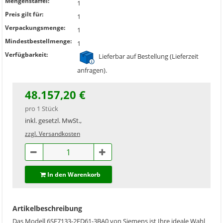
Mengenstaffel:
1
Preis gilt für:
1
Verpackungsmenge:
1
Mindestbestellmenge:
1
Verfügbarkeit:
Lieferbar auf Bestellung (Lieferzeit
anfragen).
48.157,20 €
pro 1 Stück
inkl. gesetzl. MwSt.,
zzgl. Versandkosten
In den Warenkorb
Artikelbeschreibung
Das Modell 6SE7133-2ED61-3BA0 von Siemens ist Ihre ideale Wahl