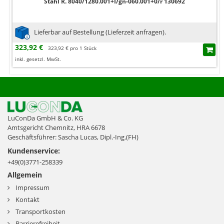
Stahl R. 8040/1280.001+I/gn-060.001+0/r 130692
Lieferbar auf Bestellung (Lieferzeit anfragen).
323,92 €
323,92 € pro 1 Stück
inkl. gesetzl. MwSt.
LuConDa GmbH & Co. KG
Amtsgericht Chemnitz, HRA 6678
Geschäftsführer: Sascha Lucas, Dipl.-Ing.(FH)
Kundenservice:
+49(0)3771-258339
Allgemein
Impressum
Kontakt
Transportkosten
Barrierefreiheit