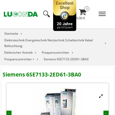
🔍︎
0,00 €
Startseite
Elektrotechnik Energietechnik Netztechnik Schalttechnik Kabel
Beleuchtung
Elektrischer Antrieb
Frequenzumrichter
Frequenzumrichter =
Siemens 6SE7133-2ED61-3BA0
Siemens 6SE7133-2ED61-3BA0


‹
›