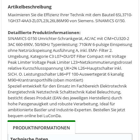
Artikelbeschreibung
Maximieren Sie die Effizienz Ihrer Technik mit dem Bauteil 6SL3710-
1GH37-4AA3-ZL07L23L26L86M90 von Siemens. SINAMICS G150.
Detaillierte Produktinformationen:
SINAMICS G150 Umrichter-Schrankgerät, AC/AC mit CIM+CU320-2
3AC 660-690V, 50/60Hz Typenleistung: 710kW 6-pulsige Einspeisung
ohne Netzrückspeisung Ausführung A, inkl. EMV- Filter 2.
Umgebung, Kategorie C3 L07=DU/DT Filter Compact mit Voltage
Peak Limiter Voltage Peak Limiter L23=Netzkommutierungsdrossel
relative Kurzschlussspannung UK=2% L26=Hauptschalter inkl.
SICH. O. Leistungsschalter L86=PT 100-Auswertegerät 6 kanalig
M90=Krantransporthilfe (oben montiert)
Speziell entwickelt für den Einsatz im Fachbereich Elektrotechnik
Energietechnik Netztechnik Schalttechnik Kabel Beleuchtung,
besticht dieses Produkt (EAN des jeweiligen Herstellers) durch
hohe Passgenauigkeit und robuste Verarbeitung. Ideal für
ambitionierte Bastler und Industrie-Experten. Bestellen Sie jetzt
bequem online bei LuConDa.
PRODUKTINFORMATIONEN
Technische Daten