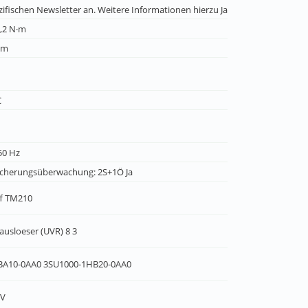
ifischen Newsletter an. Weitere Informationen hierzu Ja
 1,2 N·m
mm
C
50 Hz
icherungsüberwachung: 2S+1Ö Ja
ff TM210
usloeser (UVR) 8 3
0BA10-0AA0 3SU1000-1HB20-0AA0
 V