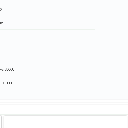
00
mm
²·s 800 A
°C 15 000