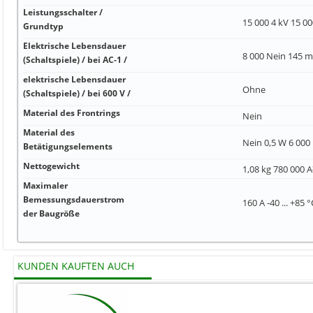
Leistungsschalter /
15 000 4 kV 15 0
Grundtyp
Elektrische Lebensdauer
8 000 Nein 145 
(Schaltspiele) / bei AC-1 /
elektrische Lebensdauer
Ohne
(Schaltspiele) / bei 600 V /
Material des Frontrings
Nein
Material des
Nein 0,5 W 6 000
Betätigungselements
Nettogewicht
1,08 kg 780 000 A
Maximaler
Bemessungsdauerstrom
160 A -40 ... +85 
der Baugröße
KUNDEN KAUFTEN AUCH