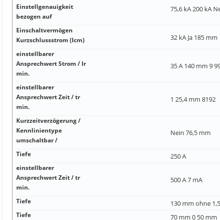
Einstellgenauigkeit
75,6 kA 200 kA N
bezogen auf
Einschaltvermögen
32 kA Ja 185 mm
Kurzschlussstrom (Icm)
einstellbarer
Ansprechwert Strom / Ir
35 A 140 mm 9 99
min.
einstellbarer
Ansprechwert Zeit / tr
1 25,4 mm 8192
min.
Kurzzeitverzögerung /
Kennlinientype
Nein 76,5 mm
umschaltbar /
Tiefe
250 A
einstellbarer
Ansprechwert Zeit / tr
500 A 7 mA
min.
Tiefe
130 mm ohne 1,5
Tiefe
70 mm 0 50 mm