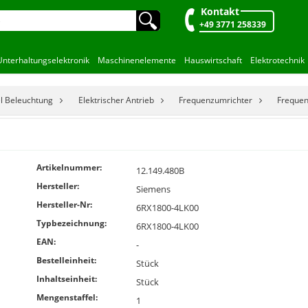
Kontakt
🔍︎
+49 3771 258339
Unterhaltungselektronik
Maschinenelemente
Hauswirtschaft
Elektrotechnik
el Beleuchtung
Elektrischer Antrieb
Frequenzumrichter
Frequen
Artikelnummer:
12.149.480B
Hersteller:
Siemens
Hersteller-Nr:
6RX1800-4LK00
Typbezeichnung:
6RX1800-4LK00
EAN:
-
Bestelleinheit:
Stück
Inhaltseinheit:
Stück
Mengenstaffel:
1