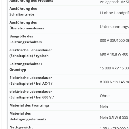
Ausführung des Produkts
Anlagenschutz S
Ausführung des
LI ohne Handgri
Schaltantriebs
Ausführung des
Unterspannungsa
Überstromauslösers
Baugröße des
800 V 3SU1550-
Leistungsschalters
elektrische Lebensdauer
690 V 10,8 W 400
(Schaltspiele) / typisch
Leistungsschalter /
15 000 4 kV 15 0
Grundtyp
Elektrische Lebensdauer
8 000 Nein 145 
(Schaltspiele) / bei AC-1 /
elektrische Lebensdauer
Ohne
(Schaltspiele) / bei 600 V /
Material des Frontrings
Nein
Material des
Nein 0,5 W 6 000
Betätigungselements
Nettogewicht
1,05 kg 780 000 A