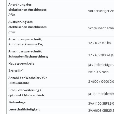
Anordnung des
elektrischen Anschlusses
vorderseitiger A
/ für
Ausführung des
elektrischen Anschlusses
Schraubenflacha
/ für
Anschlussquerschnitt,
12 x 0 25 x 8 kA
Rundleiterklemme Cu;
Anschlussquerschnitt,
17 x 6,5 200 kA Ja
Schraubenflachanschluss;
Hauptstromkreis
Ja vorderseitiger
Breite [in]
Nein 3 A Nein
Anzahl der Wechsler / für
2 A600 / Q600 0,0
Hilfskontakte
Produkterweiterung /
Ja Rahmenklemm
optional / Motorantrieb
Einbaulage
3VA1150-3EF32-0A
Leerschalthäufigkeit
3VA9608-0BB25 S