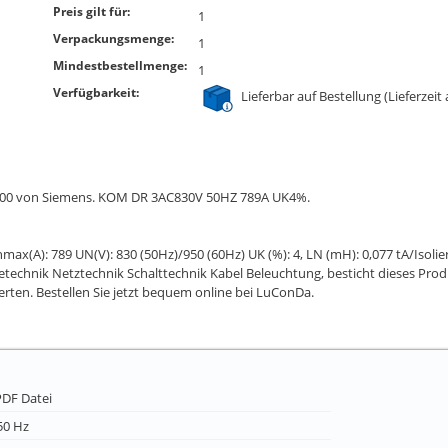
Preis gilt für:
1
Verpackungsmenge:
1
Mindestbestellmenge:
1
Verfügbarkeit:
Lieferbar auf Bestellung (Lieferzeit
-4LK00 von Siemens. KOM DR 3AC830V 50HZ 789A UK4%.
max(A): 789 UN(V): 830 (50Hz)/950 (60Hz) UK (%): 4, LN (mH): 0,077 tA/Isoli
gietechnik Netztechnik Schalttechnik Kabel Beleuchtung, besticht dieses Pro
erten. Bestellen Sie jetzt bequem online bei LuConDa.
DF Datei
50 Hz