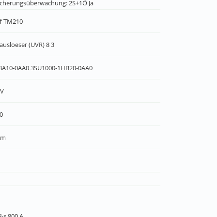
icherungsüberwachung: 2S+1Ö Ja
ff TM210
usloeser (UVR) 8 3
0BA10-0AA0 3SU1000-1HB20-0AA0
 V
00
mm
²·s 800 A