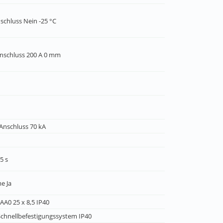
nschluss Nein -25 °C
nschluss 200 A 0 mm
 Anschluss 70 kA
5 s
e Ja
A0 25 x 8,5 IP40
chnellbefestigungssystem IP40