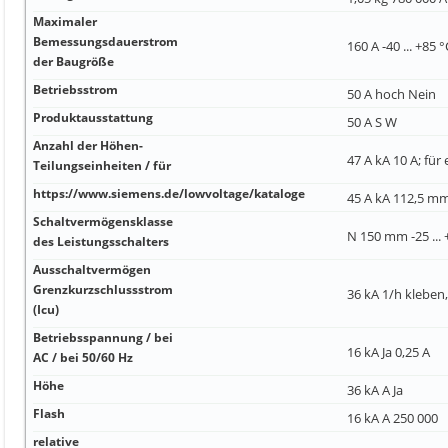
Maximaler
Bemessungsdauerstrom
160 A -40 ... +85 
der Baugröße
Betriebsstrom
50 A hoch Nein
Produktausstattung
50 A S W
Anzahl der Höhen-
47 A kA 10 A; für
Teilungseinheiten / für
https://www.siemens.de/lowvoltage/kataloge
45 A kA 112,5 m
Schaltvermögensklasse
N 150 mm -25 ... 
des Leistungsschalters
Ausschaltvermögen
Grenzkurzschlussstrom
36 kA 1/h kleben
(Icu)
Betriebsspannung / bei
16 kA Ja 0,25 A
AC / bei 50/60 Hz
Höhe
36 kA A Ja
Flash
16 kA A 250 000
relative