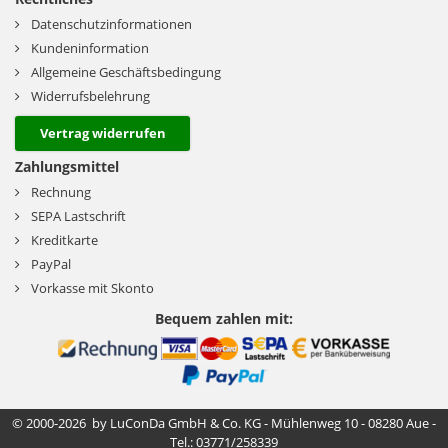
Datenschutzinformationen
Kundeninformation
Allgemeine Geschäftsbedingung
Widerrufsbelehrung
Vertrag widerrufen
Zahlungsmittel
Rechnung
SEPA Lastschrift
Kreditkarte
PayPal
Vorkasse mit Skonto
Bequem zahlen mit:
© 2000-2026 by LuConDa GmbH & Co. KG - Mühlenweg 10 - 08280 Aue -
Tel.: 03771/258339