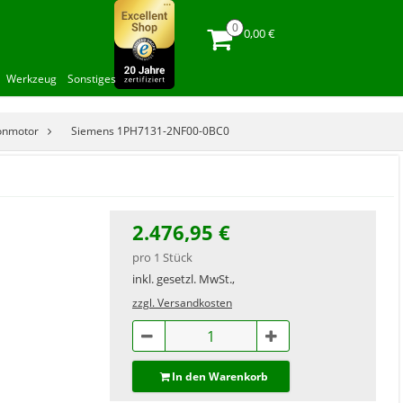
0,00 €
Werkzeug
Sonstiges
onmotor
Siemens 1PH7131-2NF00-0BC0
2.476,95 €
pro 1 Stück
inkl. gesetzl. MwSt.,
zzgl. Versandkosten
In den Warenkorb