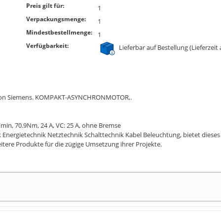
Preis gilt für:
1
Verpackungsmenge:
1
Mindestbestellmenge:
1
Verfügbarkeit:
Lieferbar auf Bestellung (Lieferzeit
C0 von Siemens. KOMPAKT-ASYNCHRONMOTOR,.
in, 70.9Nm, 24 A, VC: 25 A, ohne Bremse
Energietechnik Netztechnik Schalttechnik Kabel Beleuchtung, bietet dieses B
ere Produkte für die zügige Umsetzung ihrer Projekte.