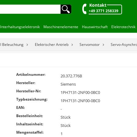
Kontakt
🔍︎
+49 3771 258339
Unterhaltungselektronik
Maschinenelemente
Hauswirtschaft
Elektrotechnik
el Beleuchtung
Elektrischer Antrieb
Servomotor
Servo-Asynchr
Artikelnummer:
20.372.776B
Hersteller:
Siemens
Hersteller-Nr:
1PH7131-2NF00-0BC0
Typbezeichnung:
1PH7131-2NF00-0BC0
EAN:
-
Bestelleinheit:
Stück
Inhaltseinheit:
Stück
Mengenstaffel:
1