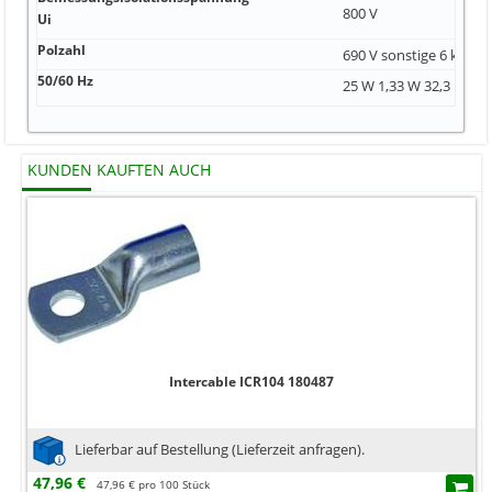
800 V
Ui
Polzahl
690 V sonstige 6 kV
50/60 Hz
25 W 1,33 W 32,3 mm
KUNDEN KAUFTEN AUCH
Intercable ICR104 180487
Lieferbar auf Bestellung (Lieferzeit anfragen).
47,96 €
47,96 € pro 100 Stück