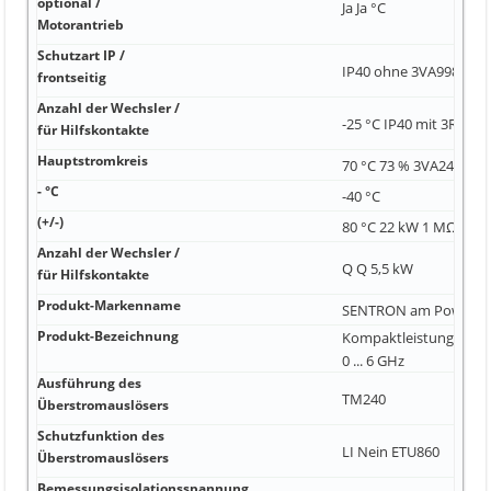
optional /
Ja Ja °C
Motorantrieb
Schutzart IP /
IP40 ohne 3VA9988-0A
frontseitig
Anzahl der Wechsler /
-25 °C IP40 mit 3RT2
für Hilfskontakte
Hauptstromkreis
70 °C 73 % 3VA2463-7
- °C
-40 °C
(+/-)
80 °C 22 kW 1 MΩ
Anzahl der Wechsler /
Q Q 5,5 kW
für Hilfskontakte
Produkt-Markenname
SENTRON am Powerm
Produkt-Bezeichnung
Kompaktleistungsschal
0 ... 6 GHz
Ausführung des
TM240
Überstromauslösers
Schutzfunktion des
LI Nein ETU860
Überstromauslösers
Bemessungsisolationsspannung