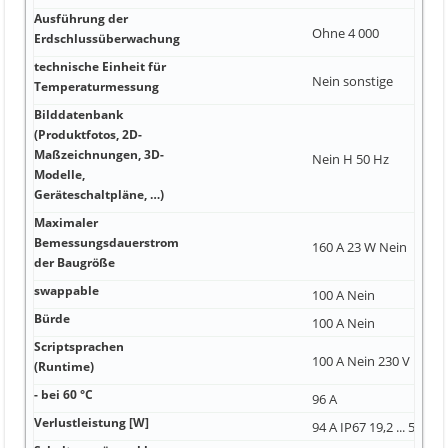
Ausführung der
Ohne 4 000
Erdschlussüberwachung
technische Einheit für
Nein sonstige
Temperaturmessung
Bilddatenbank
(Produktfotos, 2D-
Maßzeichnungen, 3D-
Nein H 50 Hz
Modelle,
Geräteschaltpläne, …)
Maximaler
Bemessungsdauerstrom
160 A 23 W Nein
der Baugröße
swappable
100 A Nein
Bürde
100 A Nein
Scriptsprachen
100 A Nein 230 V
(Runtime)
- bei 60 °C
96 A
Verlustleistung [W]
94 A IP67 19,2 ... 57,6 V