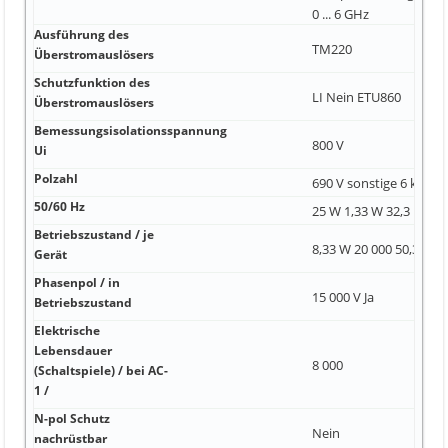
0 ... 6 GHz
Ausführung des
TM220
Überstromauslösers
Schutzfunktion des
LI Nein ETU860
Überstromauslösers
Bemessungsisolationsspannung
800 V
Ui
Polzahl
690 V sonstige 6 kV
50/60 Hz
25 W 1,33 W 32,3 mm
Betriebszustand / je
8,33 W 20 000 50,33 W
Gerät
Phasenpol / in
15 000 V Ja
Betriebszustand
Elektrische
Lebensdauer
8 000
(Schaltspiele) / bei AC-
1 /
N-pol Schutz
Nein
nachrüstbar