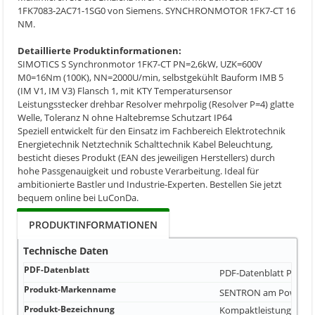
1FK7083-2AC71-1SG0 von Siemens. SYNCHRONMOTOR 1FK7-CT 16
NM.
Detaillierte Produktinformationen:
SIMOTICS S Synchronmotor 1FK7-CT PN=2,6kW, UZK=600V
M0=16Nm (100K), NN=2000U/min, selbstgekühlt Bauform IMB 5
(IM V1, IM V3) Flansch 1, mit KTY Temperatursensor
Leistungsstecker drehbar Resolver mehrpolig (Resolver P=4) glatte
Welle, Toleranz N ohne Haltebremse Schutzart IP64
Speziell entwickelt für den Einsatz im Fachbereich Elektrotechnik
Energietechnik Netztechnik Schalttechnik Kabel Beleuchtung,
besticht dieses Produkt (EAN des jeweiligen Herstellers) durch
hohe Passgenauigkeit und robuste Verarbeitung. Ideal für
ambitionierte Bastler und Industrie-Experten. Bestellen Sie jetzt
bequem online bei LuConDa.
PRODUKTINFORMATIONEN
Technische Daten
PDF-Datenblatt
PDF-Datenblatt
PDF Da
Produkt-Markenname
SENTRON am Powerm
Produkt-Bezeichnung
Kompaktleistungsschal