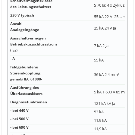
Schaltvermögensklasse
S 70 Ja; 4 x Zykluszeit
des Leistungsschalters
230 V typisch
55 kA 22 A -25 ... +70 °C
Anzahl
25 kA 24 V Ja
Analogeingänge
Ausschaltvermögen
Betriebskurzschlussstrom
7 kA 2 Ja
(Ics)
- A
55 kA
feldgebundene
Störeinkopplung
36 kA 2 4 mm²
gemäß IEC 61000-
Ausführung des
5 kA 1 600 A 85 mm
Überlastauslösers
Diagnosefunktionen
121 kA kA Ja
- bei 440 V
53 kA
- bei 500 V
11,9 kA
- bei 690 V
11,9 kA