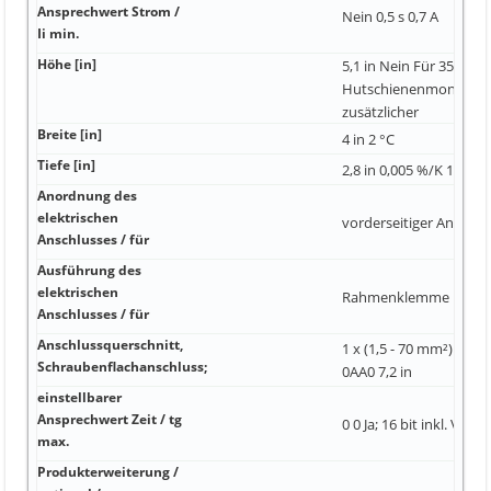
Ansprechwert Strom /
Nein 0,5 s 0,7 A
Ii min.
Höhe [in]
5,1 in Nein Für 35mm 
Hutschienenmontage w
zusätzlicher
Breite [in]
4 in 2 °C
Tiefe [in]
2,8 in 0,005 %/K 1 000 
Anordnung des
elektrischen
vorderseitiger Anschlu
Anschlusses / für
Ausführung des
elektrischen
Rahmenklemme 139 m
Anschlusses / für
Anschlussquerschnitt,
1 x (1,5 - 70 mm²) 3V
Schraubenflachanschluss;
0AA0 7,2 in
einstellbarer
Ansprechwert Zeit / tg
0 0 Ja; 16 bit inkl. Vorz
max.
Produkterweiterung /