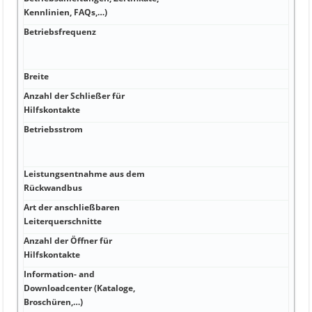
H
Kennlinien, FAQs,…)
Betriebsfrequenz
H
L
3
Breite
V
Anzahl der Schließer für
A
Hilfskontakte
Betriebsstrom
A
F
S
Leistungsentnahme aus dem
A
Rückwandbus
Art der anschließbaren
A
Leiterquerschnitte
Anzahl der Öffner für
A
Hilfskontakte
1
Information- and
Downloadcenter (Kataloge,
A
Broschüren,…)