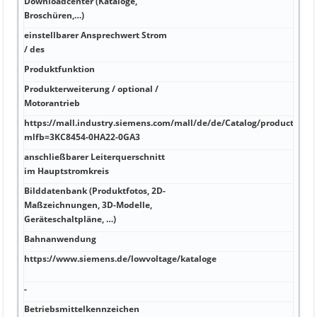
Downloadcenter (Kataloge,
V
Broschüren,…)
einstellbarer Ansprechwert Strom
A
/ des
Produktfunktion
A
Produkterweiterung / optional /
A
Motorantrieb
n
https://mall.industry.siemens.com/mall/de/de/Catalog/product?
A
mlfb=3KC8454-0HA22-0GA3
anschließbarer Leiterquerschnitt
A
im Hauptstromkreis
Bilddatenbank (Produktfotos, 2D-
Maßzeichnungen, 3D-Modelle,
A
Geräteschaltpläne, …)
Bahnanwendung
k
https://www.siemens.de/lowvoltage/kataloge
k
F
-
k
Betriebsmittelkennzeichen
k