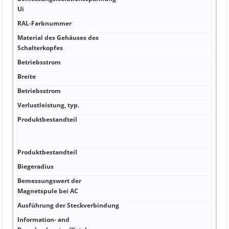
V
Ui
RAL-Farbnummer
W
Material des Gehäuses des
W
Schalterkopfes
Q
Betriebsstrom
A
Breite
A
Betriebsstrom
A
Verlustleistung, typ.
k
Produktbestandteil
k
B
v
Produktbestandteil
k
Biegeradius
k
Bemessungswert der
H
Magnetspule bei AC
Ausführung der Steckverbindung
H
Information- and