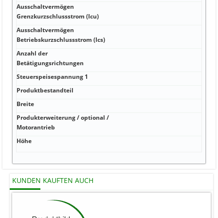
Ausschaltvermögen
k
Grenzkurzschlussstrom (Icu)
Ausschaltvermögen
k
Betriebskurzschlussstrom (Ics)
Anzahl der
k
Betätigungsrichtungen
Steuerspeisespannung 1
k
Produktbestandteil
k
Breite
k
Produkterweiterung / optional /
k
Motorantrieb
Höhe
KUNDEN KAUFTEN AUCH