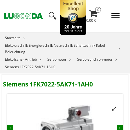
🔍︎
0,00 €
Startseite
Elektrotechnik Energietechnik Netztechnik Schalttechnik Kabel
Beleuchtung
Elektrischer Antrieb
Servomotor
Servo-Synchronmotor
Siemens 1FK7022-5AK71-1AH0
Siemens 1FK7022-5AK71-1AH0


‹
›