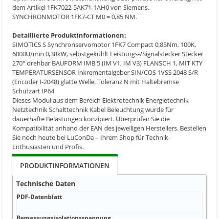
dem Artikel 1FK7022-5AK71-1AH0 von Siemens.
SYNCHRONMOTOR 1FK7-CT M0 = 0,85 NM.
Detaillierte Produktinformationen:
SIMOTICS S Synchronservomotor 1FK7 Compact 0,85Nm, 100K,
6000U/min 0,38kW, selbstgekühlt Leistungs-/Signalstecker Stecker
270° drehbar BAUFORM IMB 5 (IM V1, IM V3) FLANSCH 1, MIT KTY
TEMPERATURSENSOR Inkrementalgeber SIN/COS 1VSS 2048 S/R
(Encoder I-2048) glatte Welle, Toleranz N mit Haltebremse
Schutzart IP64
Dieses Modul aus dem Bereich Elektrotechnik Energietechnik
Netztechnik Schalttechnik Kabel Beleuchtung wurde für
dauerhafte Belastungen konzipiert. Überprüfen Sie die
Kompatibilität anhand der EAN des jeweiligen Herstellers. Bestellen
Sie noch heute bei LuConDa – Ihrem Shop für Technik-
Enthusiasten und Profis.
PRODUKTINFORMATIONEN
Technische Daten
PDF-Datenblatt
P
D
Bemessungsisolationsspannung