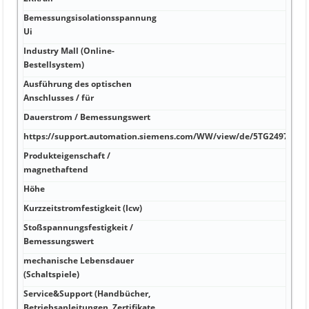
Bemessungsisolationsspannung
V
Ui
Industry Mall (Online-
W
Bestellsystem)
Ausführung des optischen
W
Anschlusses / für
Dauerstrom / Bemessungswert
A
https://support.automation.siemens.com/WW/view/de/5TG2497/all
A
Produkteigenschaft /
A
magnethaftend
Höhe
k
Kurzzeitstromfestigkeit (Icw)
k
Stoßspannungsfestigkeit /
k
Bemessungswert
mechanische Lebensdauer
k
(Schaltspiele)
Service&Support (Handbücher,
Betriebsanleitungen, Zertifikate,