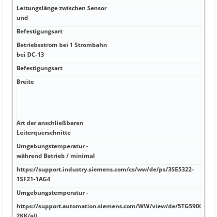
Leitungslänge zwischen Sensor
k
und
Befestigungsart
k
Betriebsstrom bei 1 Strombahn
k
bei DC-13
Befestigungsart
m
Breite
m
F
M
7
Art der anschließbaren
m
Leiterquerschnitte
Umgebungstemperatur -
°
während Betrieb / minimal
https://support.industry.siemens.com/cs/ww/de/ps/3SE5322-
°
1SF21-1AG4
Umgebungstemperatur -
°
https://support.automation.siemens.com/WW/view/de/5TG5900-
°
2KK/all