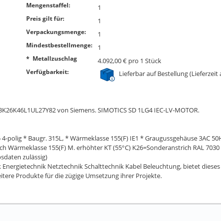
Mengenstaffel:
1
Preis gilt für:
1
Verpackungsmenge:
1
Mindestbestellmenge:
1
* Metallzuschlag
4.092,00 € pro 1 Stück
Verfügbarkeit:
Lieferbar auf Bestellung (Lieferzeit
1C13K26K46L1UL27Y82 von Siemens. SIMOTICS SD 1LG4 IEC-LV-MOTOR.
 4-polig * Baugr. 315L, * Wärmeklasse 155(F) IE1 * Graugussgehäuse 3AC 5
ch Wärmeklasse 155(F) M. erhöhter KT (55°C) K26=Sonderanstrich RAL 7030 K
sdaten zulässig)
Energietechnik Netztechnik Schalttechnik Kabel Beleuchtung, bietet dieses B
ere Produkte für die zügige Umsetzung ihrer Projekte.