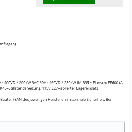
 anfragen).
0Hz 400VD * 200kW 3AC 60Hz 460VD * 230kW IM B35 * Flansch: FF600 (A
46=Stillstandsheizung, 115V L27=isolierter Lagereinsatz
auteil (EAN des jeweiligen Herstellers) maximale Sicherheit. Bei