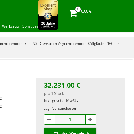
0,00 €
Werkzeug
Sonstiges
ynchronmotor
NS-Drehstrom-Asynchronmotor, Käfigläufer (IEC)
32.231,00 €
pro 1 Stück
2
inkl. gesetzl. MwSt.,
2
zzgl. Versandkosten
In den Warenkorb