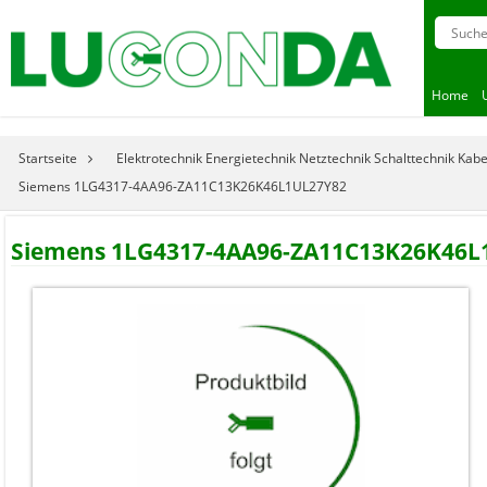
Home
Startseite
Elektrotechnik Energietechnik Netztechnik Schalttechnik Kab
Siemens 1LG4317-4AA96-ZA11C13K26K46L1UL27Y82
Siemens 1LG4317-4AA96-ZA11C13K26K46L