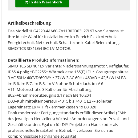
In den Warenkorb
Artikelbeschreibung
Das Modell 1LG4220-4AA60-ZA11B02D03L27L97 von Siemens ist
Ihre ideale Wahl für Installationen im Bereich Elektrotechnik
Energietechnik Netztechnik Schalttechnik Kabel Beleuchtung.
SIMOTICS SD 1LG4 IEC-LV-MOTOR.
Detaillierte Produktinformationen:
SIMOTICS SD nur Ex Variante! Niederspannungsmotor, Käfigläufer,
IP55 4-polig *BG225S* Wärmeklasse 155(F) IE1 * Graugussgehäuse
3 AC 50Hz 400VD/690VY * 37kW 3 AC 60Hz 460VD * 42,5kW IM B3,
im B 6, im B 7, im B 8, im V 5 ohne Schutzdach, im V 6
A11=Motorschutz, 3 Kaltleiter für Abschaltung
B02=Abnahmeprüfzeugnis 3.1 nach EN 10 204
D03=Kühlmitteltemperatur -40°C bis +40°C L27=isolierter
Lagereinsatz L97=Hilfsklemmenkasten 1x B3 020
Dank modernster Fertigungsstandards erfüllt dieser Artikel (EAN:
des jeweiligen Herstellers) höchste Anforderungen von Privat- und
Geschäftskunden. Egal ob für DIY-Projekte zu Hause oder als
professionelles Ersatzteil im Betrieb – verlassen Sie sich auf
kompromisslose Fachhandelsqualität.