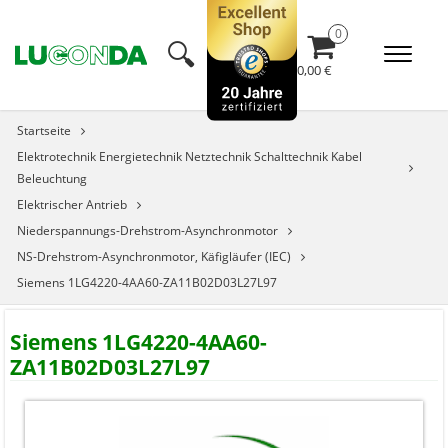
🔍︎
0,00 €
Startseite
Elektrotechnik Energietechnik Netztechnik Schalttechnik Kabel
Beleuchtung
Elektrischer Antrieb
Niederspannungs-Drehstrom-Asynchronmotor
NS-Drehstrom-Asynchronmotor, Käfigläufer (IEC)
Siemens 1LG4220-4AA60-ZA11B02D03L27L97
Siemens 1LG4220-4AA60-
ZA11B02D03L27L97