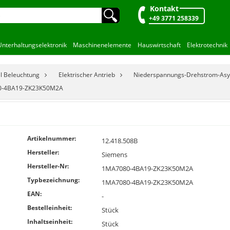
Kontakt
🔍︎
+49 3771 258339
Unterhaltungselektronik
Maschinenelemente
Hauswirtschaft
Elektrotechnik
el Beleuchtung
Elektrischer Antrieb
Niederspannungs-Drehstrom-As
0-4BA19-ZK23K50M2A
Artikelnummer:
12.418.508B
Hersteller:
Siemens
Hersteller-Nr:
1MA7080-4BA19-ZK23K50M2A
Typbezeichnung:
1MA7080-4BA19-ZK23K50M2A
EAN:
-
Bestelleinheit:
Stück
Inhaltseinheit:
Stück