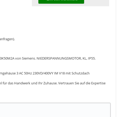
 anfragen).
19-ZK23K50M2A von Siemens. NIEDERSPANNUNGSMOTOR, KL, IP55.
iniumgehäuse 3 AC 50Hz 230VD/400VY IM V18 mit Schutzdach
l für das Handwerk und Ihr Zuhause. Vertrauen Sie auf die Expertise