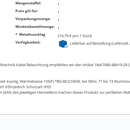
Mengenstaffel:
1
Preis gilt für:
1
Verpackungsmenge:
1
Mindestbestellmenge:
1
* Metallzuschlag
216,79 € pro 1 Stück
Verfügbarkeit:
Lieferbar auf Bestellung (Lieferzeit
 Schalttechnik Kabel Beleuchtung empfehlen wir den Artikel 1MA7080-4BA
erheit 4-polig, Wärmeklasse 155(F) *BG 80 0,55kW, bei 50Hz, T1 bis T3 Alum
ert K50=jedoch Schutzart IP65
n (EAN des jeweiligen Herstellers) machen dieses Produkt zur perfekten Wah