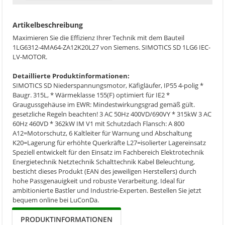
Artikelbeschreibung
Maximieren Sie die Effizienz Ihrer Technik mit dem Bauteil
1LG6312-4MA64-ZA12K20L27 von Siemens. SIMOTICS SD 1LG6 IEC-
LV-MOTOR.
Detaillierte Produktinformationen:
SIMOTICS SD Niederspannungsmotor, Käfigläufer, IP55 4-polig *
Baugr. 315L, * Wärmeklasse 155(F) optimiert für IE2 *
Graugussgehäuse im EWR: Mindestwirkungsgrad gemäß gült.
gesetzliche Regeln beachten! 3 AC 50Hz 400VD/690VY * 315kW 3 AC
60Hz 460VD * 362kW IM V1 mit Schutzdach Flansch: A 800
A12=Motorschutz, 6 Kaltleiter für Warnung und Abschaltung
K20=Lagerung für erhöhte Querkräfte L27=isolierter Lagereinsatz
Speziell entwickelt für den Einsatz im Fachbereich Elektrotechnik
Energietechnik Netztechnik Schalttechnik Kabel Beleuchtung,
besticht dieses Produkt (EAN des jeweiligen Herstellers) durch
hohe Passgenauigkeit und robuste Verarbeitung. Ideal für
ambitionierte Bastler und Industrie-Experten. Bestellen Sie jetzt
bequem online bei LuConDa.
PRODUKTINFORMATIONEN