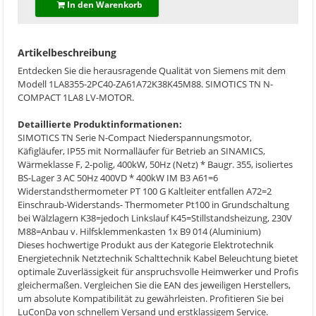
In den Warenkorb
Artikelbeschreibung
Entdecken Sie die herausragende Qualität von Siemens mit dem
Modell 1LA8355-2PC40-ZA61A72K38K45M88. SIMOTICS TN N-
COMPACT 1LA8 LV-MOTOR.
Detaillierte Produktinformationen:
SIMOTICS TN Serie N-Compact Niederspannungsmotor,
Käfigläufer, IP55 mit Normalläufer für Betrieb an SINAMICS,
Wärmeklasse F, 2-polig, 400kW, 50Hz (Netz) * Baugr. 355, isoliertes
BS-Lager 3 AC 50Hz 400VD * 400kW IM B3 A61=6
Widerstandsthermometer PT 100 G Kaltleiter entfallen A72=2
Einschraub-Widerstands- Thermometer Pt100 in Grundschaltung
bei Wälzlagern K38=jedoch Linkslauf K45=Stillstandsheizung, 230V
M88=Anbau v. Hilfsklemmenkasten 1x B9 014 (Aluminium)
Dieses hochwertige Produkt aus der Kategorie Elektrotechnik
Energietechnik Netztechnik Schalttechnik Kabel Beleuchtung bietet
optimale Zuverlässigkeit für anspruchsvolle Heimwerker und Profis
gleichermaßen. Vergleichen Sie die EAN des jeweiligen Herstellers,
um absolute Kompatibilität zu gewährleisten. Profitieren Sie bei
LuConDa von schnellem Versand und erstklassigem Service.